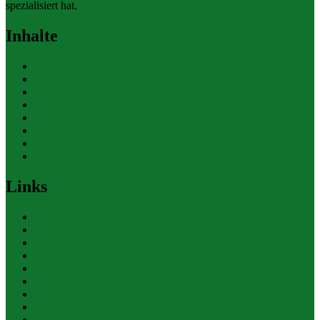
spezialisiert hat.
Inhalte
Allgemein
Finanzen
Gesundheit
Themen
Umwelt
Verkehr
Wirtschaft
Ihre Werbung
Links
Polizeiberichte
Pressekontakte
eCommerce Blog
CRM Softwareauswahl
ERP Softwareauswahl
Software Marktplatz
Gutschein-Portal
gastroecho
eCommerce-Weiterbildung