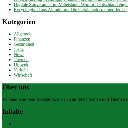
Digitale Souveränität im Mittelstand: Warum Deutschland eig
Recyclingheld aus Aluminium: Die Getränkedose unter der Lu
Kategorien
Allgemein
Finanzen
Gesundheit
Justiz
News
Themen
Umwelt
Verkehr
Wirtschaft
Über uns
Wir sind eine freie Redaktion, die sich auf Nachrichten und Themen spe
Inhalte
Allgemein