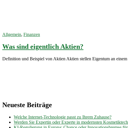
Value-
Aktien
12. Oktober
2022
Allgemein
,
Finanzen
Was sind eigentlich Aktien?
Definition und Beispiel von Aktien Aktien stellen Eigentum an eine
Neueste Beiträge
Welche Internet-Technologie passt zu Ihrem Zuhause?
Werden Sie Expertin oder Experte in modernsten Kosmetiktec
KI-Regulierung in Europa: Chance oder Innovationsbremse fü