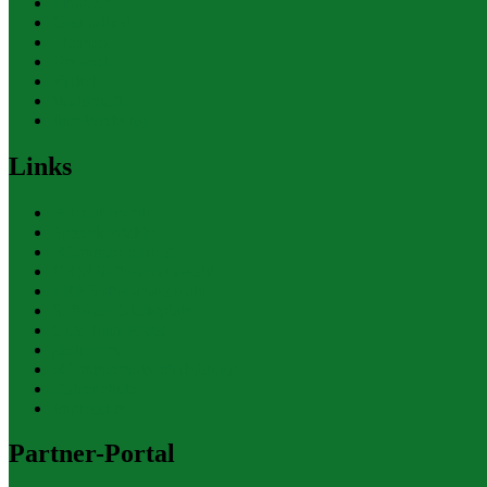
Finanzen
Gesundheit
Themen
Umwelt
Verkehr
Wirtschaft
Ihre Werbung
Links
Polizeiberichte
Pressekontakte
eCommerce Blog
CRM Softwareauswahl
ERP Softwareauswahl
Software Marktplatz
Gutschein-Portal
gastroecho
eCommerce-Weiterbildung
Datenschutz
Impressum
Partner-Portal