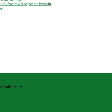
ene Software-Ökosysteme braucht
pe
zialisiert hat.