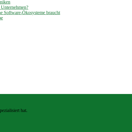
hniken
r Unternehmen?
ene Software-Ökosysteme braucht
pe
zialisiert hat.