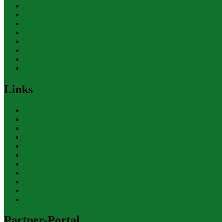
Allgemein
Finanzen
Gesundheit
Themen
Umwelt
Verkehr
Wirtschaft
Ihre Werbung
Links
Polizeiberichte
Pressekontakte
eCommerce Blog
CRM Softwareauswahl
ERP Softwareauswahl
Software Marktplatz
Gutschein-Portal
gastroecho
eCommerce-Weiterbildung
Datenschutz
Impressum
Partner-Portal