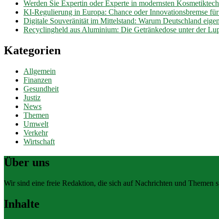
Werden Sie Expertin oder Experte in modernsten Kosmetiktec
KI-Regulierung in Europa: Chance oder Innovationsbremse fü
Digitale Souveränität im Mittelstand: Warum Deutschland eig
Recyclingheld aus Aluminium: Die Getränkedose unter der Lu
Kategorien
Allgemein
Finanzen
Gesundheit
Justiz
News
Themen
Umwelt
Verkehr
Wirtschaft
Über uns
Wir sind eine freie Redaktion, die sich auf Nachrichten und Themen spe
Inhalte