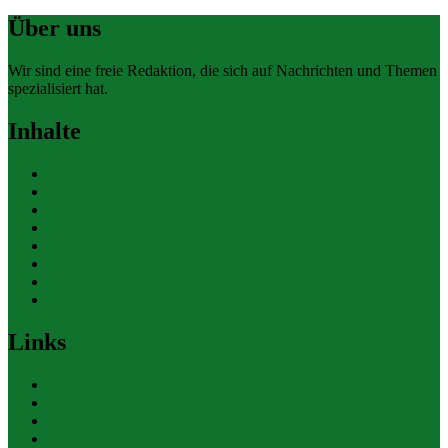
Über uns
Wir sind eine freie Redaktion, die sich auf Nachrichten und Themen
spezialisiert hat.
Inhalte
Allgemein
Finanzen
Gesundheit
Themen
Umwelt
Verkehr
Wirtschaft
Ihre Werbung
Links
Polizeiberichte
Pressekontakte
eCommerce Blog
CRM Softwareauswahl