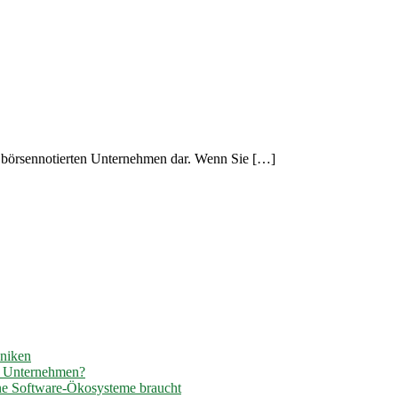
m börsennotierten Unternehmen dar. Wenn Sie […]
hniken
r Unternehmen?
ene Software-Ökosysteme braucht