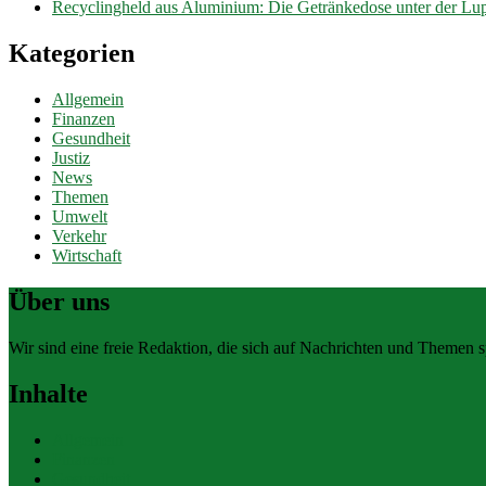
Recyclingheld aus Aluminium: Die Getränkedose unter der Lu
Kategorien
Allgemein
Finanzen
Gesundheit
Justiz
News
Themen
Umwelt
Verkehr
Wirtschaft
Über uns
Wir sind eine freie Redaktion, die sich auf Nachrichten und Themen spe
Inhalte
Allgemein
Finanzen
Gesundheit