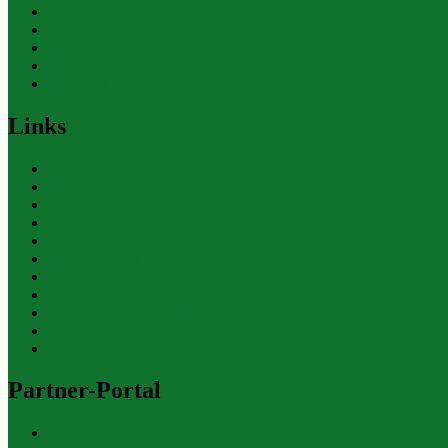
Themen
Umwelt
Verkehr
Wirtschaft
Ihre Werbung
Links
Polizeiberichte
Pressekontakte
eCommerce Blog
CRM Softwareauswahl
ERP Softwareauswahl
Software Marktplatz
Gutschein-Portal
gastroecho
eCommerce-Weiterbildung
Datenschutz
Impressum
Partner-Portal
bundesverkehrsportal