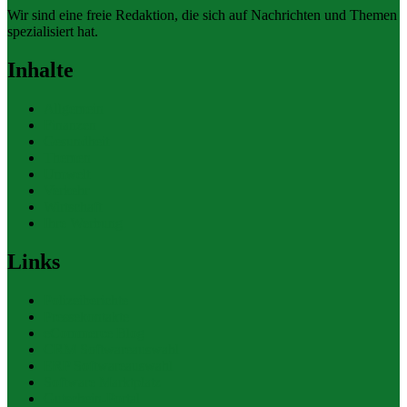
Wir sind eine freie Redaktion, die sich auf Nachrichten und Themen
spezialisiert hat.
Inhalte
Allgemein
Finanzen
Gesundheit
Themen
Umwelt
Verkehr
Wirtschaft
Ihre Werbung
Links
Polizeiberichte
Pressekontakte
eCommerce Blog
CRM Softwareauswahl
ERP Softwareauswahl
Software Marktplatz
Gutschein-Portal