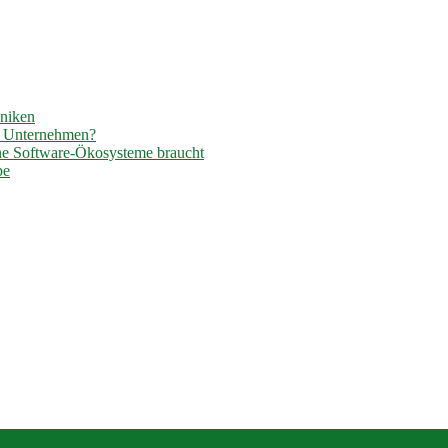
hniken
r Unternehmen?
ene Software-Ökosysteme braucht
pe