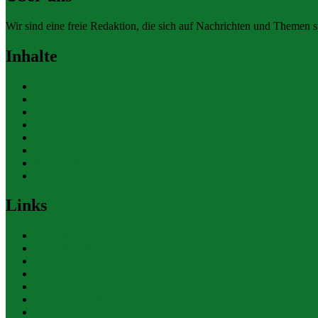
Wir sind eine freie Redaktion, die sich auf Nachrichten und Themen spe
Inhalte
Allgemein
Finanzen
Gesundheit
Themen
Umwelt
Verkehr
Wirtschaft
Ihre Werbung
Links
Polizeiberichte
Pressekontakte
eCommerce Blog
CRM Softwareauswahl
ERP Softwareauswahl
Software Marktplatz
Gutschein-Portal