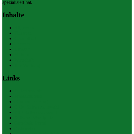
spezialisiert hat.
Inhalte
Allgemein
Finanzen
Gesundheit
Themen
Umwelt
Verkehr
Wirtschaft
Ihre Werbung
Links
Polizeiberichte
Pressekontakte
eCommerce Blog
CRM Softwareauswahl
ERP Softwareauswahl
Software Marktplatz
Gutschein-Portal
gastroecho
eCommerce-Weiterbildung