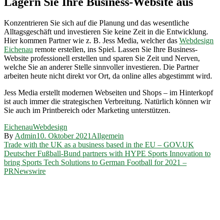
Lagern Sie Ihre Business-Website aus
Konzentrieren Sie sich auf die Planung und das wesentliche
Alltagsgeschäft und investieren Sie keine Zeit in die Entwicklung.
Hier kommen Partner wie z. B. Jess Media, welcher das
Webdesign
Eichenau
remote erstellen, ins Spiel. Lassen Sie Ihre Business-
Website professionell erstellen und sparen Sie Zeit und Nerven,
welche Sie an anderer Stelle sinnvoller investieren. Die Partner
arbeiten heute nicht direkt vor Ort, da online alles abgestimmt wird.
Jess Media erstellt modernen Webseiten und Shops – im Hinterkopf
ist auch immer die strategischen Verbreitung. Natürlich können wir
Sie auch im Printbereich oder Marketing unterstützen.
Eichenau
Webdesign
By
Admin
10. Oktober 2021
Allgemein
Beitragsnavigation
Trade with the UK as a business based in the EU – GOV.UK
Deutscher Fußball-Bund partners with HYPE Sports Innovation to
bring Sports Tech Solutions to German Football for 2021 –
PRNewswire