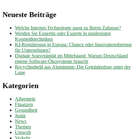
Neueste Beiträge
Welche Internet-Technologie passt zu Ihrem Zuhause?
Werden Sie Expertin oder Experte in modernsten
Kosmetiktechniken
KI-Regulierung in Europa: Chance oder Innovationsbremse
für Unternehmen?
Digitale Souveränität im Mittelstand: Warum Deutschland
eigene Software-Ökosysteme braucht
Recyclingheld aus Aluminium: Die Getränkedose unter der
Lupe
Kategorien
Allgemein
Finanzen
Gesundheit
Justiz
News
Themen
Umwelt
Verkehr