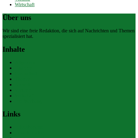
Wirtschaft
Über uns
Wir sind eine freie Redaktion, die sich auf Nachrichten und Themen
spezialisiert hat.
Inhalte
Allgemein
Finanzen
Gesundheit
Themen
Umwelt
Verkehr
Wirtschaft
Ihre Werbung
Links
Polizeiberichte
Pressekontakte