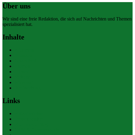
Über uns
Wir sind eine freie Redaktion, die sich auf Nachrichten und Themen
spezialisiert hat.
Inhalte
Allgemein
Finanzen
Gesundheit
Themen
Umwelt
Verkehr
Wirtschaft
Ihre Werbung
Links
Polizeiberichte
Pressekontakte
eCommerce Blog
CRM Softwareauswahl