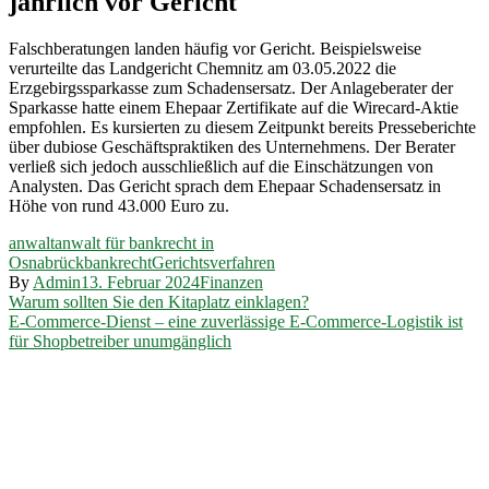
jährlich vor Gericht
Falschberatungen landen häufig vor Gericht. Beispielsweise
verurteilte das Landgericht Chemnitz am 03.05.2022 die
Erzgebirgssparkasse zum Schadensersatz. Der Anlageberater der
Sparkasse hatte einem Ehepaar Zertifikate auf die Wirecard-Aktie
empfohlen. Es kursierten zu diesem Zeitpunkt bereits Presseberichte
über dubiose Geschäftspraktiken des Unternehmens. Der Berater
verließ sich jedoch ausschließlich auf die Einschätzungen von
Analysten. Das Gericht sprach dem Ehepaar Schadensersatz in
Höhe von rund 43.000 Euro zu.
anwalt
anwalt für bankrecht in
Osnabrück
bankrecht
Gerichtsverfahren
By
Admin
13. Februar 2024
Finanzen
Beitragsnavigation
Warum sollten Sie den Kitaplatz einklagen?
E-Commerce-Dienst – eine zuverlässige E-Commerce-Logistik ist
für Shopbetreiber unumgänglich