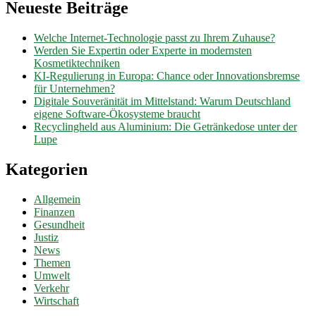
Neueste Beiträge
Welche Internet-Technologie passt zu Ihrem Zuhause?
Werden Sie Expertin oder Experte in modernsten
Kosmetiktechniken
KI-Regulierung in Europa: Chance oder Innovationsbremse
für Unternehmen?
Digitale Souveränität im Mittelstand: Warum Deutschland
eigene Software-Ökosysteme braucht
Recyclingheld aus Aluminium: Die Getränkedose unter der
Lupe
Kategorien
Allgemein
Finanzen
Gesundheit
Justiz
News
Themen
Umwelt
Verkehr
Wirtschaft