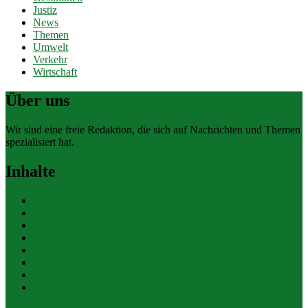
Justiz
News
Themen
Umwelt
Verkehr
Wirtschaft
Über uns
Wir sind eine freie Redaktion, die sich auf Nachrichten und Themen
spezialisiert hat.
Inhalte
Allgemein
Finanzen
Gesundheit
Themen
Umwelt
Verkehr
Wirtschaft
Ihre Werbung