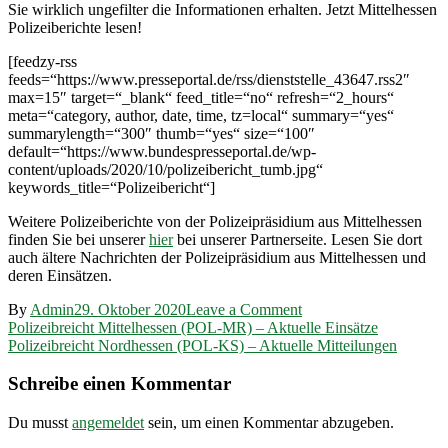
Sie wirklich ungefilter die Informationen erhalten. Jetzt Mittelhessen
Polizeiberichte lesen!
[feedzy-rss
feeds=“https://www.presseportal.de/rss/dienststelle_43647.rss2″
max=15″ target=“_blank“ feed_title=“no“ refresh=“2_hours“
meta=“category, author, date, time, tz=local“ summary=“yes“
summarylength=“300″ thumb=“yes“ size=“100″
default=“https://www.bundespresseportal.de/wp-
content/uploads/2020/10/polizeibericht_tumb.jpg“
keywords_title=“Polizeibericht“]
Weitere Polizeiberichte von der Polizeipräsidium aus Mittelhessen
finden Sie bei unserer
hier
bei unserer Partnerseite. Lesen Sie dort
auch ältere Nachrichten der Polizeipräsidium aus Mittelhessen und
deren Einsätzen.
on
By
Admin
29. Oktober 2020
Leave a Comment
Beitragsnavigation
Polizeibreicht
Polizeibreicht Mittelhessen (POL-MR) – Aktuelle Einsätze
Mittelhessen
Polizeibreicht Nordhessen (POL-KS) – Aktuelle Mitteilungen
(POL-
WE)
Schreibe einen Kommentar
–
Aktuelle
Du musst
angemeldet
sein, um einen Kommentar abzugeben.
Einsätze