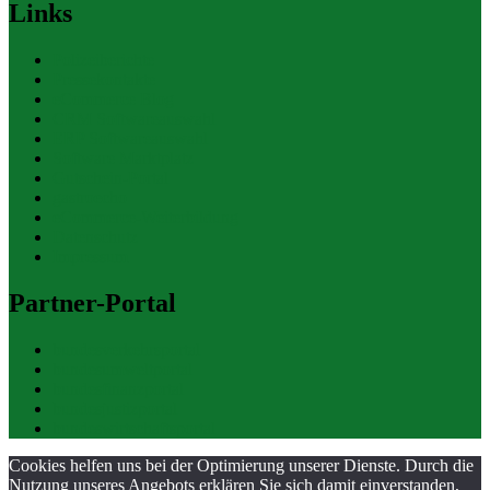
Links
Polizeiberichte
Pressekontakte
eCommerce Blog
CRM Softwareauswahl
ERP Softwareauswahl
Software Marktplatz
Gutschein-Portal
gastroecho
eCommerce-Weiterbildung
Datenschutz
Impressum
Partner-Portal
bundesverkehrsportal
bundesumweltportal
bundesfinanzportal
bundesjustizportal
bundeswirtschaftsportal
Cookies helfen uns bei der Optimierung unserer Dienste. Durch die
Nutzung unseres Angebots erklären Sie sich damit einverstanden,