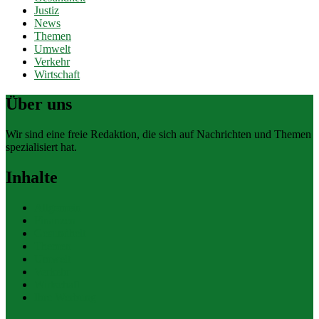
Justiz
News
Themen
Umwelt
Verkehr
Wirtschaft
Über uns
Wir sind eine freie Redaktion, die sich auf Nachrichten und Themen
spezialisiert hat.
Inhalte
Allgemein
Finanzen
Gesundheit
Themen
Umwelt
Verkehr
Wirtschaft
Ihre Werbung