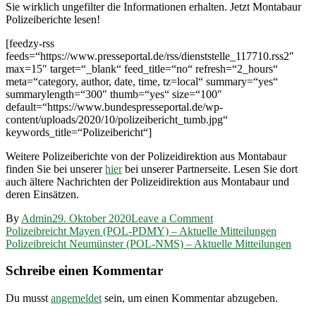
Sie wirklich ungefilter die Informationen erhalten. Jetzt Montabaur
Polizeiberichte lesen!
[feedzy-rss
feeds=“https://www.presseportal.de/rss/dienststelle_117710.rss2″
max=15″ target=“_blank“ feed_title=“no“ refresh=“2_hours“
meta=“category, author, date, time, tz=local“ summary=“yes“
summarylength=“300″ thumb=“yes“ size=“100″
default=“https://www.bundespresseportal.de/wp-
content/uploads/2020/10/polizeibericht_tumb.jpg“
keywords_title=“Polizeibericht“]
Weitere Polizeiberichte von der Polizeidirektion aus Montabaur
finden Sie bei unserer
hier
bei unserer Partnerseite. Lesen Sie dort
auch ältere Nachrichten der Polizeidirektion aus Montabaur und
deren Einsätzen.
on
By
Admin
29. Oktober 2020
Leave a Comment
Beitragsnavigation
Polizeibreicht
Polizeibreicht Mayen (POL-PDMY) – Aktuelle Mitteilungen
Montabaur
Polizeibreicht Neumünster (POL-NMS) – Aktuelle Mitteilungen
(POL-
PDMT)
Schreibe einen Kommentar
–
Aktuelle
Du musst
angemeldet
sein, um einen Kommentar abzugeben.
Mitteilungen