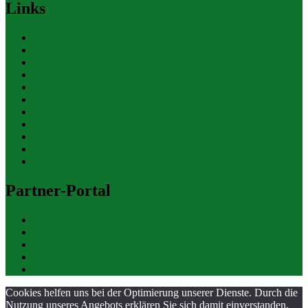
Links
Polizeiberichte
Pressekontakte
eCommerce Blog
CRM Softwareauswahl
ERP Softwareauswahl
Software Marktplatz
Gutschein-Portal
gastroecho
eCommerce-Weiterbildung
Datenschutz
Impressum
Partner-Portal
bundesverkehrsportal
bundesumweltportal
bundesfinanzportal
bundesjustizportal
bundeswirtschaftsportal
Cookies helfen uns bei der Optimierung unserer Dienste. Durch die
Nutzung unseres Angebots erklären Sie sich damit einverstanden,