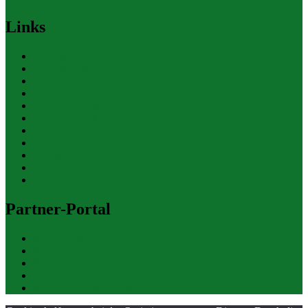
Links
Polizeiberichte
Pressekontakte
eCommerce Blog
CRM Softwareauswahl
ERP Softwareauswahl
Software Marktplatz
Gutschein-Portal
gastroecho
eCommerce-Weiterbildung
Datenschutz
Impressum
Partner-Portal
bundesverkehrsportal
bundesumweltportal
bundesfinanzportal
bundesjustizportal
bundeswirtschaftsportal