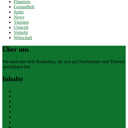
Finanzen
Gesundheit
Justiz
News
Themen
Umwelt
Verkehr
Wirtschaft
Über uns
Wir sind eine freie Redaktion, die sich auf Nachrichten und Themen
spezialisiert hat.
Inhalte
Allgemein
Finanzen
Gesundheit
Themen
Umwelt
Verkehr
Wirtschaft
Ihre Werbung