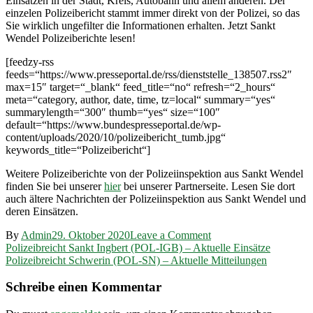
Einsätzen in der Stadt, Kreis, Autobahn und allem anderen. Der
einzelen Polizeibericht stammt immer direkt von der Polizei, so das
Sie wirklich ungefilter die Informationen erhalten. Jetzt Sankt
Wendel Polizeiberichte lesen!
[feedzy-rss
feeds=“https://www.presseportal.de/rss/dienststelle_138507.rss2″
max=15″ target=“_blank“ feed_title=“no“ refresh=“2_hours“
meta=“category, author, date, time, tz=local“ summary=“yes“
summarylength=“300″ thumb=“yes“ size=“100″
default=“https://www.bundespresseportal.de/wp-
content/uploads/2020/10/polizeibericht_tumb.jpg“
keywords_title=“Polizeibericht“]
Weitere Polizeiberichte von der Polizeiinspektion aus Sankt Wendel
finden Sie bei unserer
hier
bei unserer Partnerseite. Lesen Sie dort
auch ältere Nachrichten der Polizeiinspektion aus Sankt Wendel und
deren Einsätzen.
on
By
Admin
29. Oktober 2020
Leave a Comment
Beitragsnavigation
Polizeibreicht
Polizeibreicht Sankt Ingbert (POL-IGB) – Aktuelle Einsätze
Sankt
Polizeibreicht Schwerin (POL-SN) – Aktuelle Mitteilungen
Wendel
(POL-
Schreibe einen Kommentar
WND)
–