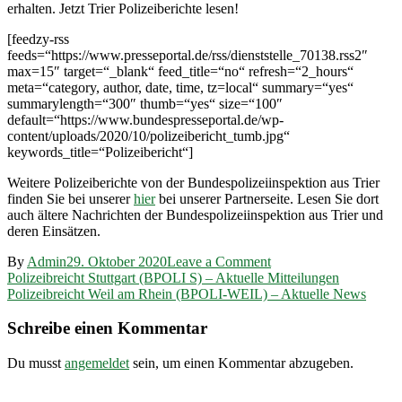
erhalten. Jetzt Trier Polizeiberichte lesen!
[feedzy-rss
feeds=“https://www.presseportal.de/rss/dienststelle_70138.rss2″
max=15″ target=“_blank“ feed_title=“no“ refresh=“2_hours“
meta=“category, author, date, time, tz=local“ summary=“yes“
summarylength=“300″ thumb=“yes“ size=“100″
default=“https://www.bundespresseportal.de/wp-
content/uploads/2020/10/polizeibericht_tumb.jpg“
keywords_title=“Polizeibericht“]
Weitere Polizeiberichte von der Bundespolizeiinspektion aus Trier
finden Sie bei unserer
hier
bei unserer Partnerseite. Lesen Sie dort
auch ältere Nachrichten der Bundespolizeiinspektion aus Trier und
deren Einsätzen.
on
By
Admin
29. Oktober 2020
Leave a Comment
Beitragsnavigation
Polizeibreicht
Polizeibreicht Stuttgart (BPOLI S) – Aktuelle Mitteilungen
Trier
Polizeibreicht Weil am Rhein (BPOLI-WEIL) – Aktuelle News
(BPOL-
TR)
Schreibe einen Kommentar
–
Aktuelle
Du musst
angemeldet
sein, um einen Kommentar abzugeben.
Mitteilungen