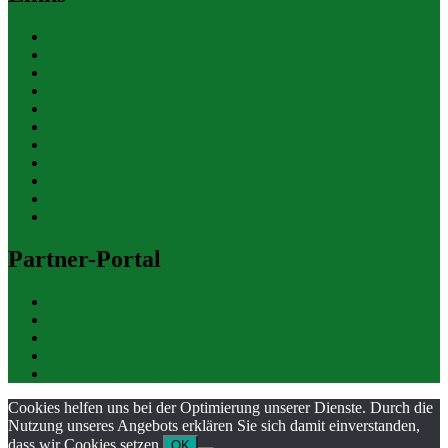
Polizeiberichte
Pressekontakte
eCommerce Blog
CRM Softwareauswahl
ERP Softwareauswahl
Software Marktplatz
Gutschein-Portal
gastroecho
eCommerce-Weiterbildung
Datenschutz
Impressum
Partner-Portal
bundesverkehrsportal
bundesumweltportal
bundesfinanzportal
bundesjustizportal
bundeswirtschaftsportal
Cookies helfen uns bei der Optimierung unserer Dienste. Durch die
Nutzung unseres Angebots erklären Sie sich damit einverstanden,
dass wir Cookies setzen.
OK