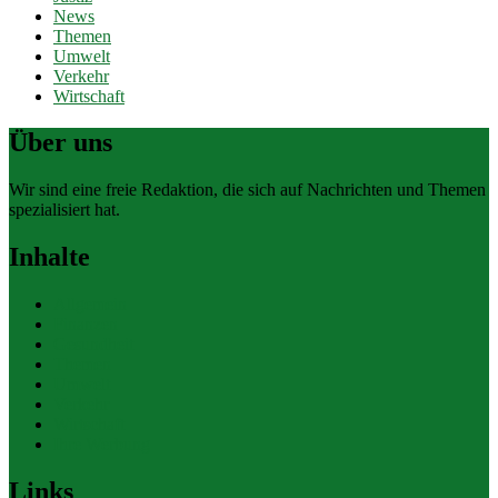
News
Themen
Umwelt
Verkehr
Wirtschaft
Über uns
Wir sind eine freie Redaktion, die sich auf Nachrichten und Themen
spezialisiert hat.
Inhalte
Allgemein
Finanzen
Gesundheit
Themen
Umwelt
Verkehr
Wirtschaft
Ihre Werbung
Links