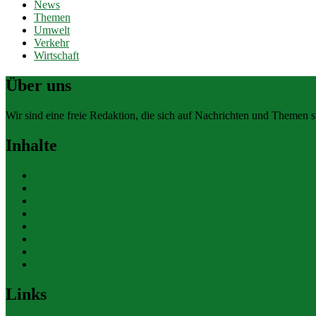
News
Themen
Umwelt
Verkehr
Wirtschaft
Über uns
Wir sind eine freie Redaktion, die sich auf Nachrichten und Themen spe
Inhalte
Allgemein
Finanzen
Gesundheit
Themen
Umwelt
Verkehr
Wirtschaft
Ihre Werbung
Links