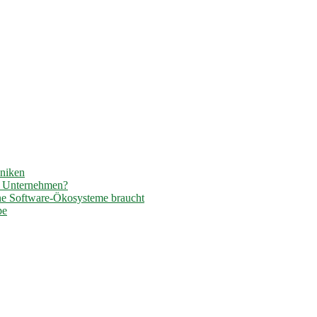
hniken
r Unternehmen?
ene Software-Ökosysteme braucht
pe