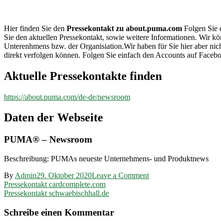
about.puma.com
Hier finden Sie den
Pressekontakt zu about.puma.com
Folgen Sie e
Sie den aktuellen Pressekontakt, sowie weitere Informationen. Wir kö
Unterenhmens bzw. der Organisiation.Wir haben für Sie hier aber n
direkt verfolgen können. Folgen Sie einfach den Accounts auf Facebo
Aktuelle Pressekontakte finden
https://about.puma.com/de-de/newsroom
Daten der Webseite
PUMA® – Newsroom
Beschreibung: PUMAs neueste Unternehmens- und Produktnews
on
By
Admin
29. Oktober 2020
Leave a Comment
Beitragsnavigation
Pressekontakt
Pressekontakt cardcomplete.com
about.puma.com
Pressekontakt schwaebischhall.de
Schreibe einen Kommentar