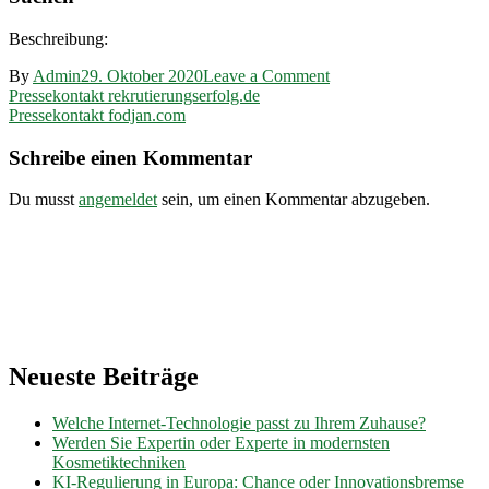
Beschreibung:
on
By
Admin
29. Oktober 2020
Leave a Comment
Beitragsnavigation
Pressekontakt
Pressekontakt rekrutierungserfolg.de
aerotec.info
Pressekontakt fodjan.com
Schreibe einen Kommentar
Du musst
angemeldet
sein, um einen Kommentar abzugeben.
Neueste Beiträge
Welche Internet-Technologie passt zu Ihrem Zuhause?
Werden Sie Expertin oder Experte in modernsten
Kosmetiktechniken
KI-Regulierung in Europa: Chance oder Innovationsbremse