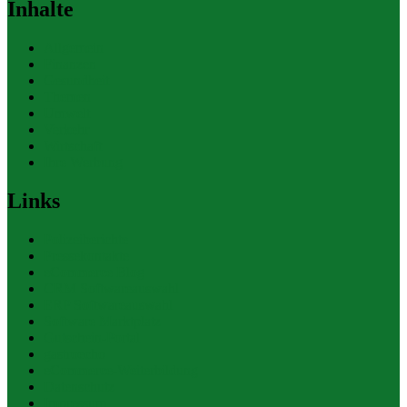
Inhalte
Allgemein
Finanzen
Gesundheit
Themen
Umwelt
Verkehr
Wirtschaft
Ihre Werbung
Links
Polizeiberichte
Pressekontakte
eCommerce Blog
CRM Softwareauswahl
ERP Softwareauswahl
Software Marktplatz
Gutschein-Portal
gastroecho
eCommerce-Weiterbildung
Datenschutz
Impressum