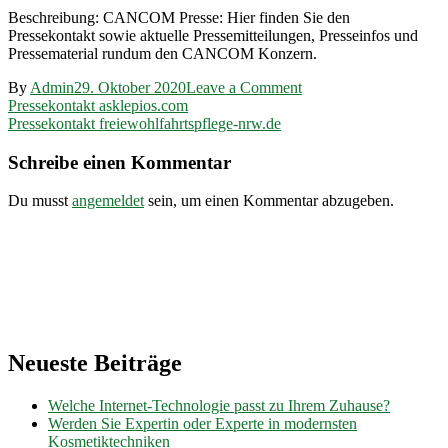
Beschreibung: CANCOM Presse: Hier finden Sie den
Pressekontakt sowie aktuelle Pressemitteilungen, Presseinfos und
Pressematerial rundum den CANCOM Konzern.
on
By
Admin
29. Oktober 2020
Leave a Comment
Beitragsnavigation
Pressekontakt
Pressekontakt asklepios.com
cancom.de
Pressekontakt freiewohlfahrtspflege-nrw.de
Schreibe einen Kommentar
Du musst
angemeldet
sein, um einen Kommentar abzugeben.
Neueste Beiträge
Welche Internet-Technologie passt zu Ihrem Zuhause?
Werden Sie Expertin oder Experte in modernsten
Kosmetiktechniken