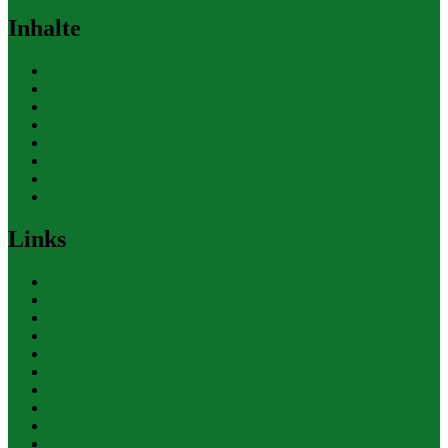
Inhalte
Allgemein
Finanzen
Gesundheit
Themen
Umwelt
Verkehr
Wirtschaft
Ihre Werbung
Links
Polizeiberichte
Pressekontakte
eCommerce Blog
CRM Softwareauswahl
ERP Softwareauswahl
Software Marktplatz
Gutschein-Portal
gastroecho
eCommerce-Weiterbildung
Datenschutz