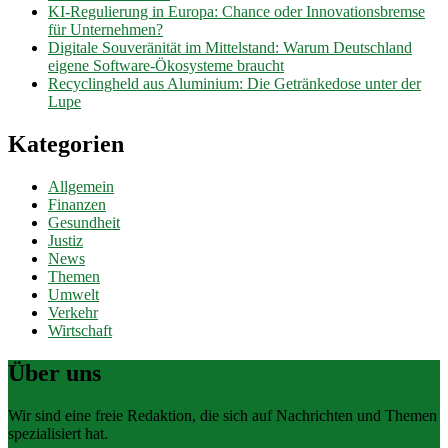
KI-Regulierung in Europa: Chance oder Innovationsbremse
für Unternehmen?
Digitale Souveränität im Mittelstand: Warum Deutschland
eigene Software-Ökosysteme braucht
Recyclingheld aus Aluminium: Die Getränkedose unter der
Lupe
Kategorien
Allgemein
Finanzen
Gesundheit
Justiz
News
Themen
Umwelt
Verkehr
Wirtschaft
Über uns
Wir sind eine freie Redaktion, die sich auf Nachrichten und Themen
spezialisiert hat.