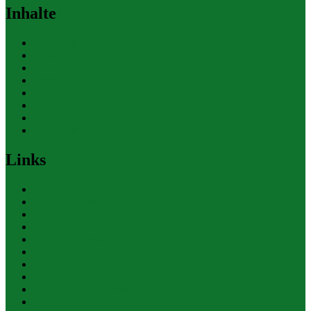
Inhalte
Allgemein
Finanzen
Gesundheit
Themen
Umwelt
Verkehr
Wirtschaft
Ihre Werbung
Links
Polizeiberichte
Pressekontakte
eCommerce Blog
CRM Softwareauswahl
ERP Softwareauswahl
Software Marktplatz
Gutschein-Portal
gastroecho
eCommerce-Weiterbildung
Datenschutz