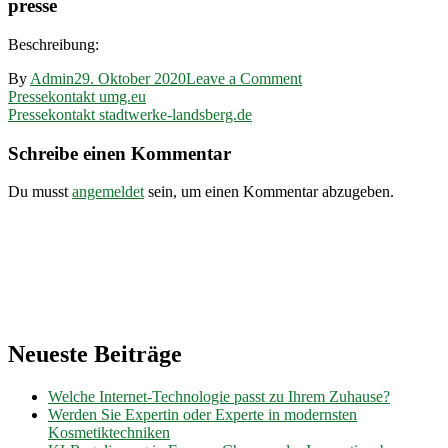
presse
Beschreibung:
on
By
Admin
29. Oktober 2020
Leave a Comment
Beitragsnavigation
Pressekontakt
Pressekontakt umg.eu
caritas-
Pressekontakt stadtwerke-landsberg.de
regensburg.de
Schreibe einen Kommentar
Du musst
angemeldet
sein, um einen Kommentar abzugeben.
Neueste Beiträge
Welche Internet-Technologie passt zu Ihrem Zuhause?
Werden Sie Expertin oder Experte in modernsten
Kosmetiktechniken