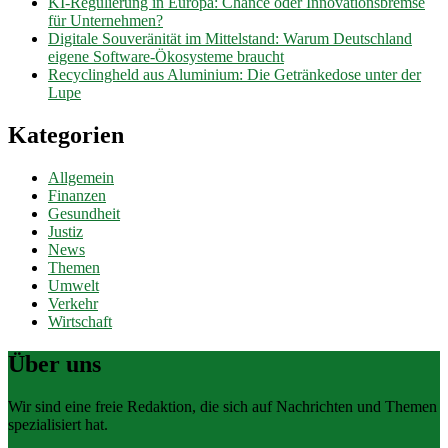
KI-Regulierung in Europa: Chance oder Innovationsbremse
für Unternehmen?
Digitale Souveränität im Mittelstand: Warum Deutschland
eigene Software-Ökosysteme braucht
Recyclingheld aus Aluminium: Die Getränkedose unter der
Lupe
Kategorien
Allgemein
Finanzen
Gesundheit
Justiz
News
Themen
Umwelt
Verkehr
Wirtschaft
Über uns
Wir sind eine freie Redaktion, die sich auf Nachrichten und Themen
spezialisiert hat.