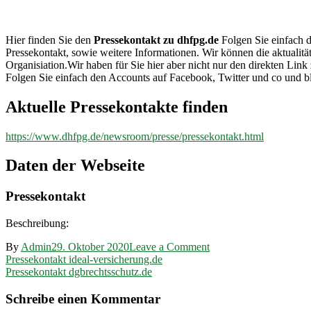
dhfpg.de
Hier finden Sie den
Pressekontakt zu dhfpg.de
Folgen Sie einfach d
Pressekontakt, sowie weitere Informationen. Wir können die aktualit
Organisiation.Wir haben für Sie hier aber nicht nur den direkten L
Folgen Sie einfach den Accounts auf Facebook, Twitter und co und b
Aktuelle Pressekontakte finden
https://www.dhfpg.de/newsroom/presse/pressekontakt.html
Daten der Webseite
Pressekontakt
Beschreibung:
on
By
Admin
29. Oktober 2020
Leave a Comment
Beitragsnavigation
Pressekontakt
Pressekontakt ideal-versicherung.de
dhfpg.de
Pressekontakt dgbrechtsschutz.de
Schreibe einen Kommentar