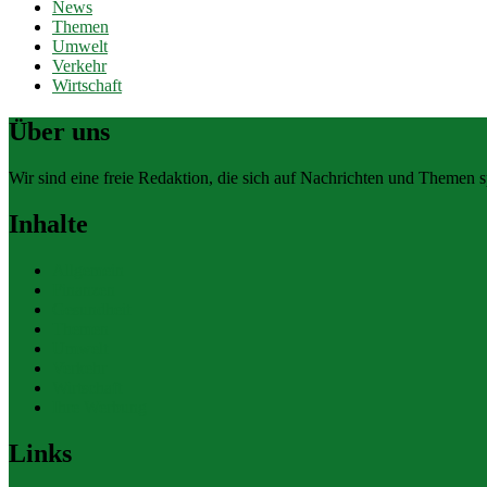
News
Themen
Umwelt
Verkehr
Wirtschaft
Über uns
Wir sind eine freie Redaktion, die sich auf Nachrichten und Themen spe
Inhalte
Allgemein
Finanzen
Gesundheit
Themen
Umwelt
Verkehr
Wirtschaft
Ihre Werbung
Links