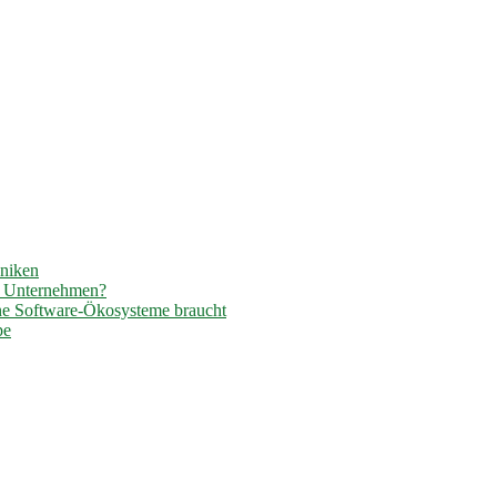
hniken
r Unternehmen?
ene Software-Ökosysteme braucht
pe