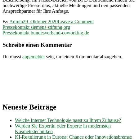
hochwertige Pressefotos, aktuelle Meldungen und den passenden
Ansprechpartner für Ihre Anfrage.
on
By
Admin
29. Oktober 2020
Leave a Comment
Beitragsnavigation
Pressekontakt
Pressekontakt siemens-stiftung.org
dpd.com
Pressekontakt bundesverband-coworking.de
Schreibe einen Kommentar
Du musst
angemeldet
sein, um einen Kommentar abzugeben.
Neueste Beiträge
Welche Internet-Technologie passt zu Ihrem Zuhause?
Werden Sie Expertin oder Experte in modernsten
Kosmetiktechniken
KI-Regulierung in Europa: Chance oder Innovationsbremse