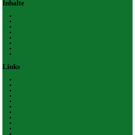
Inhalte
Allgemein
Finanzen
Gesundheit
Themen
Umwelt
Verkehr
Wirtschaft
Ihre Werbung
Links
Polizeiberichte
Pressekontakte
eCommerce Blog
CRM Softwareauswahl
ERP Softwareauswahl
Software Marktplatz
Gutschein-Portal
gastroecho
eCommerce-Weiterbildung
Datenschutz
Impressum