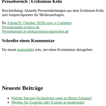
Pressebereich | Erzbistum Köln
Beschreibung: Aktuelle Pressemitteilungen aus dem Erzbistum Köln
und Ansprechpartner für Medienanfragen.
on
By
Admin
29. Oktober 2020
Leave a Comment
Beitragsnavigation
Pressekontakt
Pressekontakt mydays.de
erzbistum-
Pressekontakt ns-dokuzentrum-muenchen.de
koeln.de
Schreibe einen Kommentar
Du musst
angemeldet
sein, um einen Kommentar abzugeben.
Neueste Beiträge
Welche Internet-Technologie passt zu Ihrem Zuhause?
Werden Sie Expertin oder Experte in modernsten