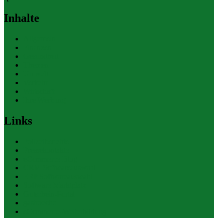
Inhalte
Allgemein
Finanzen
Gesundheit
Themen
Umwelt
Verkehr
Wirtschaft
Ihre Werbung
Links
Polizeiberichte
Pressekontakte
eCommerce Blog
CRM Softwareauswahl
ERP Softwareauswahl
Software Marktplatz
Gutschein-Portal
gastroecho
eCommerce-Weiterbildung