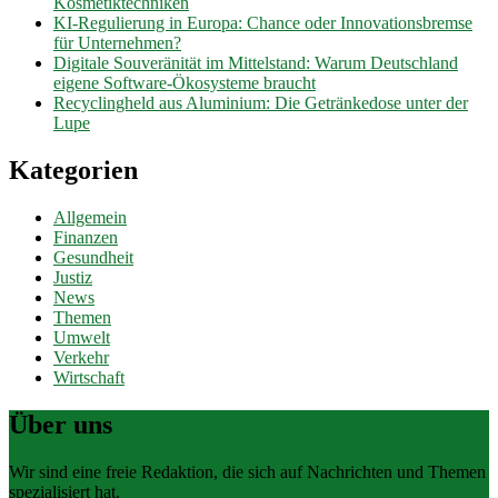
Kosmetiktechniken
KI-Regulierung in Europa: Chance oder Innovationsbremse
für Unternehmen?
Digitale Souveränität im Mittelstand: Warum Deutschland
eigene Software-Ökosysteme braucht
Recyclingheld aus Aluminium: Die Getränkedose unter der
Lupe
Kategorien
Allgemein
Finanzen
Gesundheit
Justiz
News
Themen
Umwelt
Verkehr
Wirtschaft
Über uns
Wir sind eine freie Redaktion, die sich auf Nachrichten und Themen
spezialisiert hat.