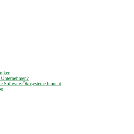
hniken
r Unternehmen?
ene Software-Ökosysteme braucht
pe