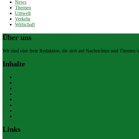
News
Themen
Umwelt
Verkehr
Wirtschaft
Über uns
Wir sind eine freie Redaktion, die sich auf Nachrichten und Themen spe
Inhalte
Allgemein
Finanzen
Gesundheit
Themen
Umwelt
Verkehr
Wirtschaft
Ihre Werbung
Links