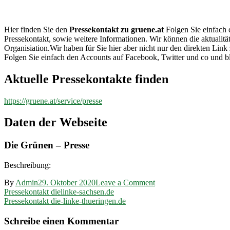
gruene.at
Hier finden Sie den
Pressekontakt zu gruene.at
Folgen Sie einfach d
Pressekontakt, sowie weitere Informationen. Wir können die aktualitä
Organisiation.Wir haben für Sie hier aber nicht nur den direkten L
Folgen Sie einfach den Accounts auf Facebook, Twitter und co und b
Aktuelle Pressekontakte finden
https://gruene.at/service/presse
Daten der Webseite
Die Grünen – Presse
Beschreibung:
on
By
Admin
29. Oktober 2020
Leave a Comment
Beitragsnavigation
Pressekontakt
Pressekontakt dielinke-sachsen.de
gruene.at
Pressekontakt die-linke-thueringen.de
Schreibe einen Kommentar