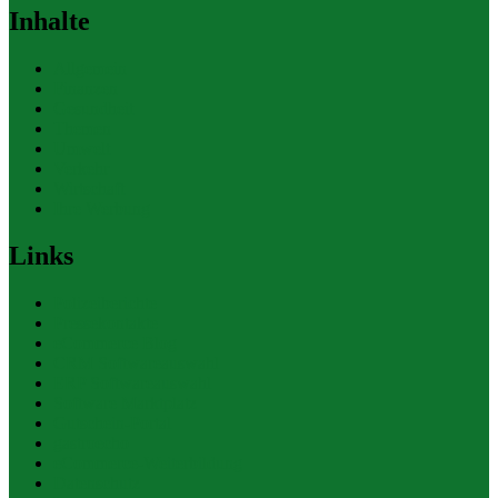
Inhalte
Allgemein
Finanzen
Gesundheit
Themen
Umwelt
Verkehr
Wirtschaft
Ihre Werbung
Links
Polizeiberichte
Pressekontakte
eCommerce Blog
CRM Softwareauswahl
ERP Softwareauswahl
Software Marktplatz
Gutschein-Portal
gastroecho
eCommerce-Weiterbildung
Datenschutz