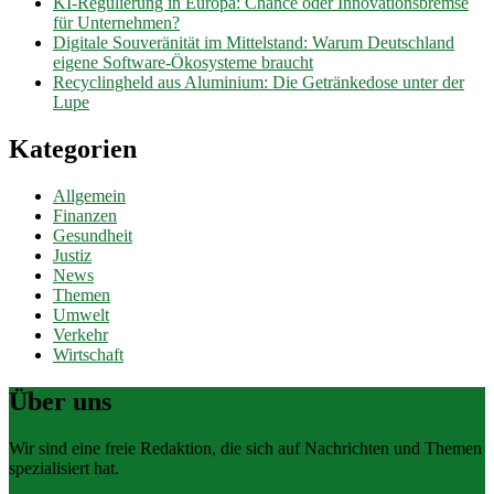
KI-Regulierung in Europa: Chance oder Innovationsbremse
für Unternehmen?
Digitale Souveränität im Mittelstand: Warum Deutschland
eigene Software-Ökosysteme braucht
Recyclingheld aus Aluminium: Die Getränkedose unter der
Lupe
Kategorien
Allgemein
Finanzen
Gesundheit
Justiz
News
Themen
Umwelt
Verkehr
Wirtschaft
Über uns
Wir sind eine freie Redaktion, die sich auf Nachrichten und Themen
spezialisiert hat.