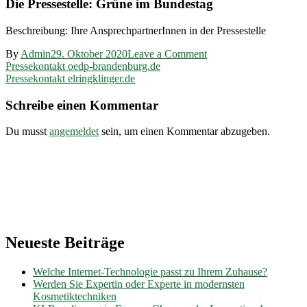
Die Pressestelle: Grüne im Bundestag
Beschreibung: Ihre AnsprechpartnerInnen in der Pressestelle
on
By
Admin
29. Oktober 2020
Leave a Comment
Beitragsnavigation
Pressekontakt
Pressekontakt oedp-brandenburg.de
gruene-
Pressekontakt elringklinger.de
bundestag.de
Schreibe einen Kommentar
Du musst
angemeldet
sein, um einen Kommentar abzugeben.
Neueste Beiträge
Welche Internet-Technologie passt zu Ihrem Zuhause?
Werden Sie Expertin oder Experte in modernsten
Kosmetiktechniken