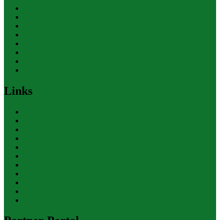
Allgemein
Finanzen
Gesundheit
Themen
Umwelt
Verkehr
Wirtschaft
Ihre Werbung
Links
Polizeiberichte
Pressekontakte
eCommerce Blog
CRM Softwareauswahl
ERP Softwareauswahl
Software Marktplatz
Gutschein-Portal
gastroecho
eCommerce-Weiterbildung
Datenschutz
Impressum