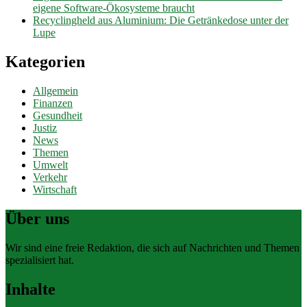
eigene Software-Ökosysteme braucht
Recyclingheld aus Aluminium: Die Getränkedose unter der
Lupe
Kategorien
Allgemein
Finanzen
Gesundheit
Justiz
News
Themen
Umwelt
Verkehr
Wirtschaft
Über uns
Wir sind eine freie Redaktion, die sich auf Nachrichten und Themen
spezialisiert hat.
Inhalte