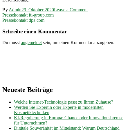
on
By
Admin
29. Oktober 2020
Leave a Comment
Beitragsnavigation
Pressekontakt
Pressekontakt fti-group.com
im.nrw
Pressekontakt dpa.com
Schreibe einen Kommentar
Du musst
angemeldet
sein, um einen Kommentar abzugeben.
Neueste Beiträge
Welche Internet-Technologie passt zu Ihrem Zuhause?
Werden Sie Expertin oder Experte in modernsten
Kosmetiktechniken
KI-Regulierung in Europa: Chance oder Innovationsbremse
für Unternehmen?
Digitale Souveränität im Mittelstand: Warum Deutschland