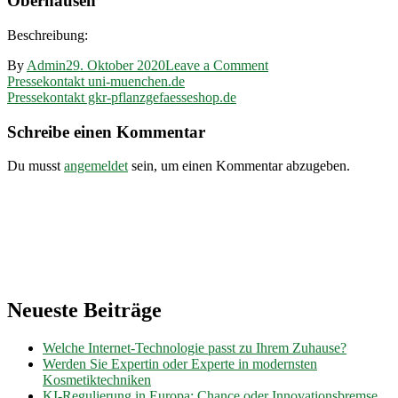
Oberhausen
Beschreibung:
on
By
Admin
29. Oktober 2020
Leave a Comment
Beitragsnavigation
Pressekontakt
Pressekontakt uni-muenchen.de
kurzfilmtage.de
Pressekontakt gkr-pflanzgefaesseshop.de
Schreibe einen Kommentar
Du musst
angemeldet
sein, um einen Kommentar abzugeben.
Neueste Beiträge
Welche Internet-Technologie passt zu Ihrem Zuhause?
Werden Sie Expertin oder Experte in modernsten
Kosmetiktechniken
KI-Regulierung in Europa: Chance oder Innovationsbremse