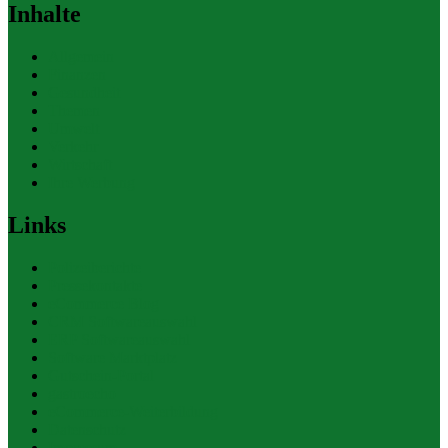
Inhalte
Allgemein
Finanzen
Gesundheit
Themen
Umwelt
Verkehr
Wirtschaft
Ihre Werbung
Links
Polizeiberichte
Pressekontakte
eCommerce Blog
CRM Softwareauswahl
ERP Softwareauswahl
Software Marktplatz
Gutschein-Portal
gastroecho
eCommerce-Weiterbildung
Datenschutz
Impressum