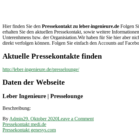
leber-
ingenieure.de
Hier finden Sie den
Pressekontakt zu leber-ingenieure.de
Folgen Si
erhalten Sie den aktuellen Pressekontakt, sowie weitere Informationen
Unterenhmens bzw. der Organisiation.Wir haben für Sie hier aber n
direkt verfolgen können. Folgen Sie einfach den Accounts auf Facebo
Aktuelle Pressekontakte finden
http://leber-ingenieure.de/presselounge/
Daten der Webseite
Leber Ingenieure | Presselounge
Beschreibung:
on
By
Admin
29. Oktober 2020
Leave a Comment
Beitragsnavigation
Pressekontakt
Pressekontakt medi.de
leber-
Pressekontakt genesys.com
ingenieure.de