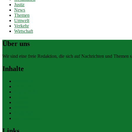
Justiz
News
Themen
Umwelt
Verkehr
Wirtschaft
Über uns
Wir sind eine freie Redaktion, die sich auf Nachrichten und Themen spe
Inhalte
Allgemein
Finanzen
Gesundheit
Themen
Umwelt
Verkehr
Wirtschaft
Ihre Werbung
Links