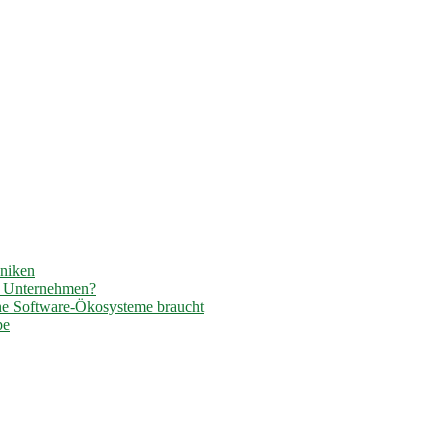
hniken
r Unternehmen?
ene Software-Ökosysteme braucht
pe