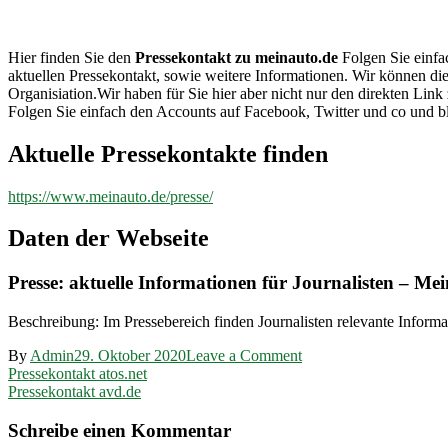
meinauto.de
Hier finden Sie den
Pressekontakt zu meinauto.de
Folgen Sie einfa
aktuellen Pressekontakt, sowie weitere Informationen. Wir können di
Organisiation.Wir haben für Sie hier aber nicht nur den direkten L
Folgen Sie einfach den Accounts auf Facebook, Twitter und co und b
Aktuelle Pressekontakte finden
https://www.meinauto.de/presse/
Daten der Webseite
Presse: aktuelle Informationen für Journalisten – Me
Beschreibung: Im Pressebereich finden Journalisten relevante Informa
on
By
Admin
29. Oktober 2020
Leave a Comment
Beitragsnavigation
Pressekontakt
Pressekontakt atos.net
meinauto.de
Pressekontakt avd.de
Schreibe einen Kommentar