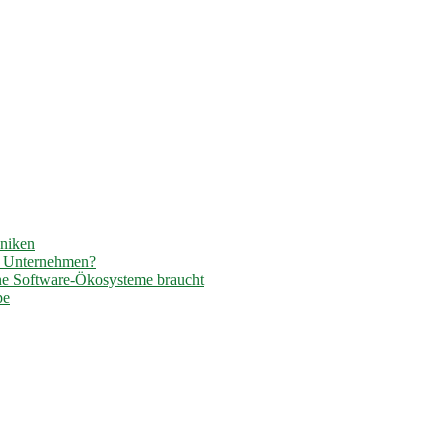
hniken
r Unternehmen?
ene Software-Ökosysteme braucht
pe