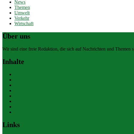
News
Themen
Umwelt
Verkehr
Wirtschaft
Über uns
Wir sind eine freie Redaktion, die sich auf Nachrichten und Themen spe
Inhalte
Allgemein
Finanzen
Gesundheit
Themen
Umwelt
Verkehr
Wirtschaft
Ihre Werbung
Links