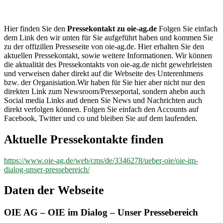
oie-ag.de
Hier finden Sie den
Pressekontakt zu oie-ag.de
Folgen Sie einfach
dem Link den wir unten für Sie aufgeführt haben und kommen Sie
zu der offizillen Presseseite von oie-ag.de. Hier erhalten Sie den
aktuellen Pressekontakt, sowie weitere Informationen. Wir können
die aktualität des Pressekontakts von oie-ag.de nicht gewehrleisten
und verweisen daher direkt auf die Webseite des Unterenhmens
bzw. der Organisiation.Wir haben für Sie hier aber nicht nur den
direkten Link zum Newsroom/Presseportal, sondern ahebn auch
Social media Links aud denen Sie News und Nachrichten auch
direkt verfolgen können. Folgen Sie einfach den Accounts auf
Facebook, Twitter und co und bleiben Sie auf dem laufenden.
Aktuelle Pressekontakte finden
https://www.oie-ag.de/web/cms/de/3346278/ueber-oie/oie-im-
dialog-unser-pressebereich/
Daten der Webseite
OIE AG – OIE im Dialog – Unser Pressebereich