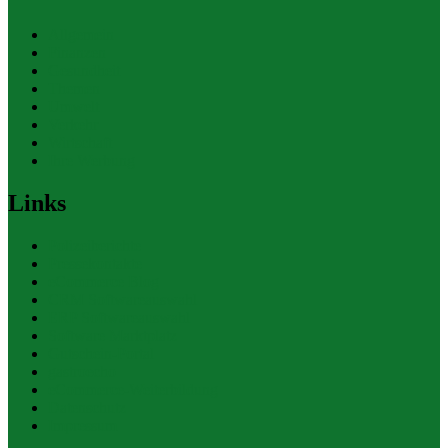
Allgemein
Finanzen
Gesundheit
Themen
Umwelt
Verkehr
Wirtschaft
Ihre Werbung
Links
Polizeiberichte
Pressekontakte
eCommerce Blog
CRM Softwareauswahl
ERP Softwareauswahl
Software Marktplatz
Gutschein-Portal
gastroecho
eCommerce-Weiterbildung
Datenschutz
Impressum