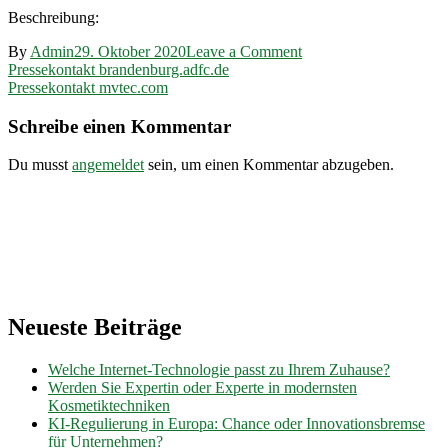
Beschreibung:
on
By
Admin
29. Oktober 2020
Leave a Comment
Beitragsnavigation
Pressekontakt
Pressekontakt brandenburg.adfc.de
oie-
Pressekontakt mvtec.com
ag.de
Schreibe einen Kommentar
Du musst
angemeldet
sein, um einen Kommentar abzugeben.
Neueste Beiträge
Welche Internet-Technologie passt zu Ihrem Zuhause?
Werden Sie Expertin oder Experte in modernsten
Kosmetiktechniken
KI-Regulierung in Europa: Chance oder Innovationsbremse
für Unternehmen?