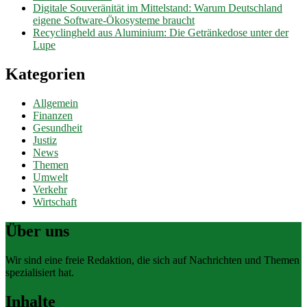
Digitale Souveränität im Mittelstand: Warum Deutschland
eigene Software-Ökosysteme braucht
Recyclingheld aus Aluminium: Die Getränkedose unter der
Lupe
Kategorien
Allgemein
Finanzen
Gesundheit
Justiz
News
Themen
Umwelt
Verkehr
Wirtschaft
Über uns
Wir sind eine freie Redaktion, die sich auf Nachrichten und Themen
spezialisiert hat.
Inhalte