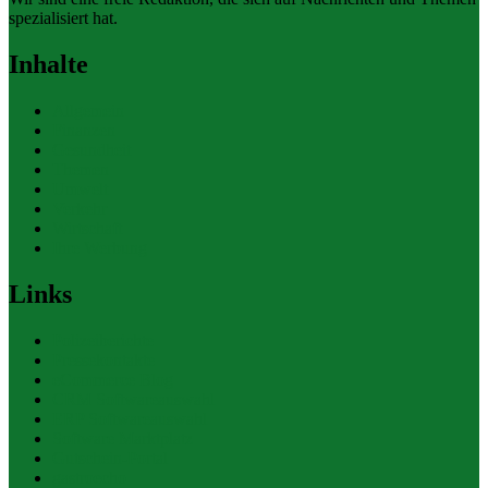
spezialisiert hat.
Inhalte
Allgemein
Finanzen
Gesundheit
Themen
Umwelt
Verkehr
Wirtschaft
Ihre Werbung
Links
Polizeiberichte
Pressekontakte
eCommerce Blog
CRM Softwareauswahl
ERP Softwareauswahl
Software Marktplatz
Gutschein-Portal
gastroecho