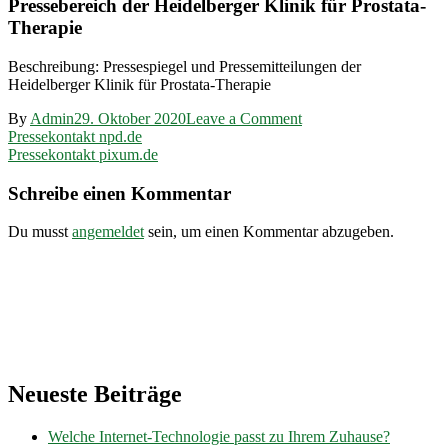
Pressebereich der Heidelberger Klinik für Prostata-
Therapie
Beschreibung: Pressespiegel und Pressemitteilungen der
Heidelberger Klinik für Prostata-Therapie
on
By
Admin
29. Oktober 2020
Leave a Comment
Beitragsnavigation
Pressekontakt
Pressekontakt npd.de
prostata-
Pressekontakt pixum.de
therapie.de
Schreibe einen Kommentar
Du musst
angemeldet
sein, um einen Kommentar abzugeben.
Neueste Beiträge
Welche Internet-Technologie passt zu Ihrem Zuhause?