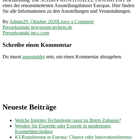
eines der renommiertesten Ausstellungshäuser Europas. Hier finden
Sie alle Informationen zu den Ausstellungen und Veranstaltungen.
on
By
Admin
29. Oktober 2020
Leave a Comment
Beitragsnavigation
Pressekontakt
Pressekontakt newsroom.techem.de
schirn.de
Pressekontakt im-c.com
Schreibe einen Kommentar
Du musst
angemeldet
sein, um einen Kommentar abzugeben.
Neueste Beiträge
Welche Internet-Technologie passt zu Ihrem Zuhause?
Werden Sie Expertin oder Experte in modernsten
Kosmetiktechniken
KI-Regulierung in Europa: Chance oder Innovationsbremse