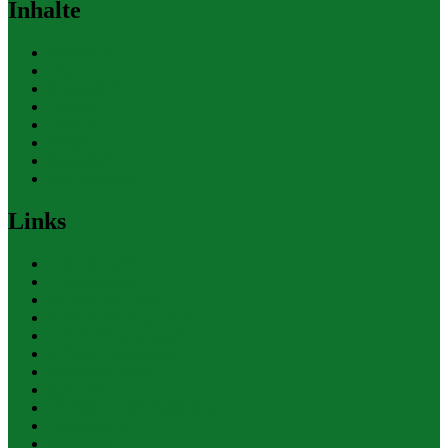
Inhalte
Allgemein
Finanzen
Gesundheit
Themen
Umwelt
Verkehr
Wirtschaft
Ihre Werbung
Links
Polizeiberichte
Pressekontakte
eCommerce Blog
CRM Softwareauswahl
ERP Softwareauswahl
Software Marktplatz
Gutschein-Portal
gastroecho
eCommerce-Weiterbildung
Datenschutz
Impressum