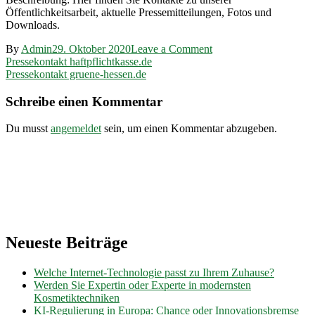
Öffentlichkeitsarbeit, aktuelle Pressemitteilungen, Fotos und
Downloads.
on
By
Admin
29. Oktober 2020
Leave a Comment
Beitragsnavigation
Pressekontakt
Pressekontakt haftpflichtkasse.de
slpb.de
Pressekontakt gruene-hessen.de
Schreibe einen Kommentar
Du musst
angemeldet
sein, um einen Kommentar abzugeben.
Neueste Beiträge
Welche Internet-Technologie passt zu Ihrem Zuhause?
Werden Sie Expertin oder Experte in modernsten
Kosmetiktechniken
KI-Regulierung in Europa: Chance oder Innovationsbremse