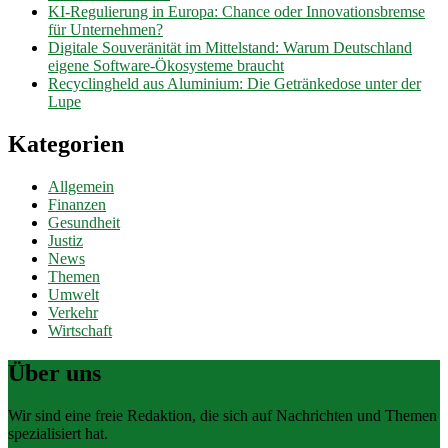
KI-Regulierung in Europa: Chance oder Innovationsbremse
für Unternehmen?
Digitale Souveränität im Mittelstand: Warum Deutschland
eigene Software-Ökosysteme braucht
Recyclingheld aus Aluminium: Die Getränkedose unter der
Lupe
Kategorien
Allgemein
Finanzen
Gesundheit
Justiz
News
Themen
Umwelt
Verkehr
Wirtschaft
Über uns
Wir sind eine freie Redaktion, die sich auf Nachrichten und Themen
spezialisiert hat.