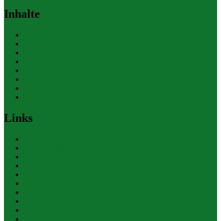
Inhalte
Allgemein
Finanzen
Gesundheit
Themen
Umwelt
Verkehr
Wirtschaft
Ihre Werbung
Links
Polizeiberichte
Pressekontakte
eCommerce Blog
CRM Softwareauswahl
ERP Softwareauswahl
Software Marktplatz
Gutschein-Portal
gastroecho
eCommerce-Weiterbildung
Datenschutz