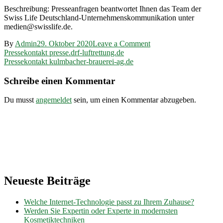
Beschreibung: Presseanfragen beantwortet Ihnen das Team der
Swiss Life Deutschland-Unternehmenskommunikation unter
medien@swisslife.de.
on
By
Admin
29. Oktober 2020
Leave a Comment
Beitragsnavigation
Pressekontakt
Pressekontakt presse.drf-luftrettung.de
swisslife.de
Pressekontakt kulmbacher-brauerei-ag.de
Schreibe einen Kommentar
Du musst
angemeldet
sein, um einen Kommentar abzugeben.
Neueste Beiträge
Welche Internet-Technologie passt zu Ihrem Zuhause?
Werden Sie Expertin oder Experte in modernsten
Kosmetiktechniken