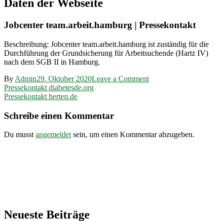
Daten der Webseite
Jobcenter team.arbeit.hamburg | Pressekontakt
Beschreibung: Jobcenter team.arbeit.hamburg ist zuständig für die
Durchführung der Grundsicherung für Arbeitsuchende (Hartz IV)
nach dem SGB II in Hamburg.
on
By
Admin
29. Oktober 2020
Leave a Comment
Beitragsnavigation
Pressekontakt
Pressekontakt diabetesde.org
team-
Pressekontakt herten.de
arbeit-
hamburg.de
Schreibe einen Kommentar
Du musst
angemeldet
sein, um einen Kommentar abzugeben.
Neueste Beiträge