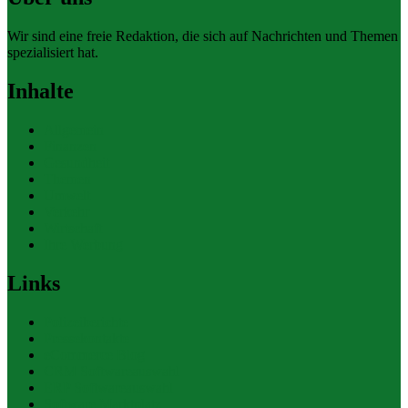
Wir sind eine freie Redaktion, die sich auf Nachrichten und Themen
spezialisiert hat.
Inhalte
Allgemein
Finanzen
Gesundheit
Themen
Umwelt
Verkehr
Wirtschaft
Ihre Werbung
Links
Polizeiberichte
Pressekontakte
eCommerce Blog
CRM Softwareauswahl
ERP Softwareauswahl
Software Marktplatz