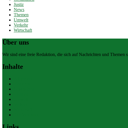
Justiz
News
Themen
Umwelt
Verkehr
Wirtschaft
Über uns
Wir sind eine freie Redaktion, die sich auf Nachrichten und Themen spe
Inhalte
Allgemein
Finanzen
Gesundheit
Themen
Umwelt
Verkehr
Wirtschaft
Ihre Werbung
Links