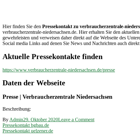
verbraucherzentrale-
niedersachsen.de
Hier finden Sie den
Pressekontakt zu verbraucherzentrale-nieder
verbraucherzentrale-niedersachsen.de. Hier erhalten Sie den aktuelle
gewehrleisten und verweisen daher direkt auf die Webseite des Unte
Social media Links aud denen Sie News und Nachrichten auch direkt 
Aktuelle Pressekontakte finden
https://www.verbraucherzentrale-niedersachsen.de/presse
Daten der Webseite
Presse | Verbraucherzentrale Niedersachsen
Beschreibung:
on
By
Admin
29. Oktober 2020
Leave a Comment
Beitragsnavigation
Pressekontakt
Pressekontakt bgbau.de
verbraucherzentrale-
Pressekontakt uelzener.de
niedersachsen.de