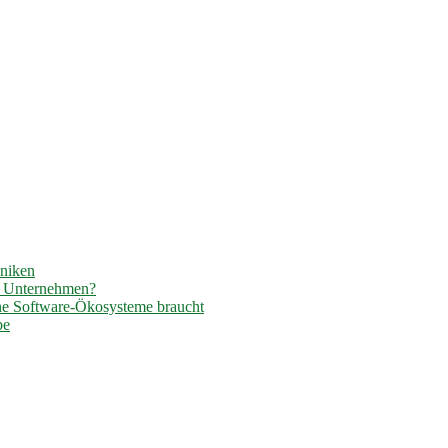
hniken
r Unternehmen?
ene Software-Ökosysteme braucht
pe