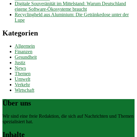
Digitale Souveränität im Mittelstand: Warum Deutschland
eigene Software-Ökosysteme braucht
Recyclingheld aus Aluminium: Die Getränkedose unter der
Lupe
Kategorien
Allgemein
Finanzen
Gesundheit
Justiz
News
Themen
Umwelt
Verkehr
Wirtschaft
Über uns
Wir sind eine freie Redaktion, die sich auf Nachrichten und Themen
spezialisiert hat.
Inhalte