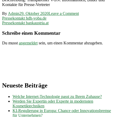
Kontakte für Presse-Vertreter
on
By
Admin
29. Oktober 2020
Leave a Comment
Beitragsnavigation
Pressekontakt
Pressekontakt hdh-voba.de
vgn.de
Pressekontakt bankaustria.at
Schreibe einen Kommentar
Du musst
angemeldet
sein, um einen Kommentar abzugeben.
Neueste Beiträge
Welche Internet-Technologie passt zu Ihrem Zuhause?
Werden Sie Expertin oder Experte in modernsten
Kosmetiktechniken
KI-Regulierung in Europa: Chance oder Innovationsbremse
für Unternehmen?