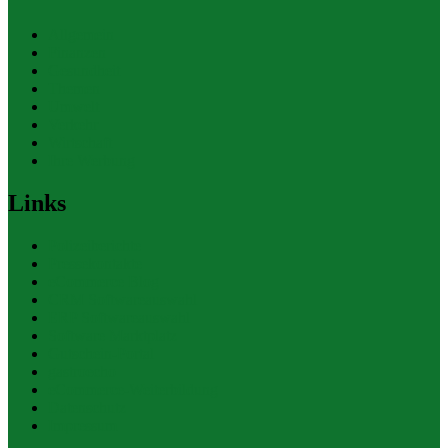
Allgemein
Finanzen
Gesundheit
Themen
Umwelt
Verkehr
Wirtschaft
Ihre Werbung
Links
Polizeiberichte
Pressekontakte
eCommerce Blog
CRM Softwareauswahl
ERP Softwareauswahl
Software Marktplatz
Gutschein-Portal
gastroecho
eCommerce-Weiterbildung
Datenschutz
Impressum