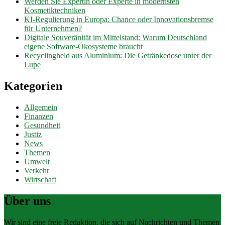
Werden Sie Expertin oder Experte in modernsten
Kosmetiktechniken
KI-Regulierung in Europa: Chance oder Innovationsbremse
für Unternehmen?
Digitale Souveränität im Mittelstand: Warum Deutschland
eigene Software-Ökosysteme braucht
Recyclingheld aus Aluminium: Die Getränkedose unter der
Lupe
Kategorien
Allgemein
Finanzen
Gesundheit
Justiz
News
Themen
Umwelt
Verkehr
Wirtschaft
Über uns
Wir sind eine freie Redaktion, die sich auf Nachrichten und Themen