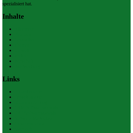
spezialisiert hat.
Inhalte
Allgemein
Finanzen
Gesundheit
Themen
Umwelt
Verkehr
Wirtschaft
Ihre Werbung
Links
Polizeiberichte
Pressekontakte
eCommerce Blog
CRM Softwareauswahl
ERP Softwareauswahl
Software Marktplatz
Gutschein-Portal
gastroecho