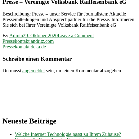
Presse – Vereinigte Volksbank Raiffeisenbank eG
Beschreibung: Presse – unser Service für Journalisten: Aktuelle
Pressemitteilungen und Ansprechpartner für die Presse. Informieren
Sie sich bei Ihrer Vereinigte Volksbank Raiffeisenbank eG.
on
By
Admin
29. Oktober 2020
Leave a Comment
Beitragsnavigation
Pressekontakt
Pressekontakt andritz.com
vvr-
Pressekontakt deka.de
bank.de
Schreibe einen Kommentar
Du musst
angemeldet
sein, um einen Kommentar abzugeben.
Neueste Beiträge
Welche Internet-Technologie passt zu Ihrem Zuhause?