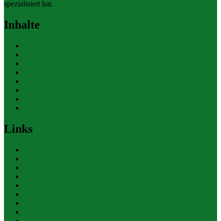
spezialisiert hat.
Inhalte
Allgemein
Finanzen
Gesundheit
Themen
Umwelt
Verkehr
Wirtschaft
Ihre Werbung
Links
Polizeiberichte
Pressekontakte
eCommerce Blog
CRM Softwareauswahl
ERP Softwareauswahl
Software Marktplatz
Gutschein-Portal
gastroecho
eCommerce-Weiterbildung