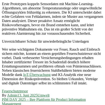
Erste Prototypen koppeln Sensordaten mit Machine-Learning-
Algorithmen, um abnorme Temperaturanstiege oder ungewöhnliche
Öffnungszyklen frühzeitig zu erkennen. Die KI unterscheidet dabei
echte Gefahren von Fehlalarmen, indem sie Muster aus vergangenen
Daten analysiert. Dieser proaktive Ansatz ermöglicht
Risikovorhersagen, bevor ein Brand entstehen kann, und leitet
präventive Maßnahmen ein. Das ist ein großer Schritt von der
reaktiven Alarmierung hin zur vorausschauenden Sicherheit.
Unverzichtbarer Schutz für unwiederbringliche Unterlagen
Wer seine wichtigsten Dokumente vor Feuer, Rauch und Einbruch
sichern möchte, kommt an einem geprüften Feuerschutztresor nicht
vorbei. Dank verbesserter Versicherungsbedingungen erhalten
Inhaber zertifizierter Tresore im Schadenfall deutlich höhere
Erstattungssummen und profitieren oftmals von Prämiennachlässen.
Neben klassischen feuersicheren Stahlbehältern bieten moderne
Modelle dank
IoT-Überwachung
und KI-Analytik eine neue
Dimension der Risikoprävention. So bleiben Urkunden, Verträge
und digitale Datenträger selbst im schlimmsten Fall intakt.
Feuerschutztresor
By
Admin
13. Juni 2025
Umwelt
Beitragsnavigation
PIM DAY 2025 – Ihre Plattform für Product Information
Management