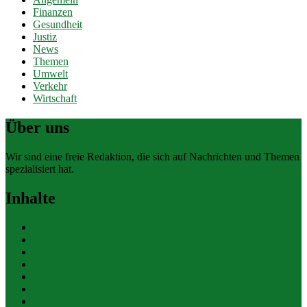
Finanzen
Gesundheit
Justiz
News
Themen
Umwelt
Verkehr
Wirtschaft
Über uns
Wir sind eine freie Redaktion, die sich auf Nachrichten und Themen
spezialisiert hat.
Inhalte
Allgemein
Finanzen
Gesundheit
Themen
Umwelt
Verkehr
Wirtschaft