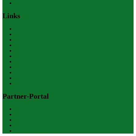
Ihre Werbung
Links
Polizeiberichte
Pressekontakte
eCommerce Blog
CRM Softwareauswahl
ERP Softwareauswahl
Software Marktplatz
Gutschein-Portal
gastroecho
eCommerce-Weiterbildung
Datenschutz
Impressum
Partner-Portal
bundesverkehrsportal
bundesumweltportal
bundesfinanzportal
bundesjustizportal
bundeswirtschaftsportal