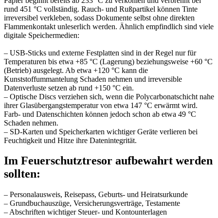
Papier beginnt bereits ab 233 °C zu verkohlen und verbrennt bei
rund 451 °C vollständig. Rauch- und Rußpartikel können Tinte
irreversibel verkleben, sodass Dokumente selbst ohne direkten
Flammenkontakt unleserlich werden. Ähnlich empfindlich sind viele
digitale Speichermedien:
– USB-Sticks und externe Festplatten sind in der Regel nur für
Temperaturen bis etwa +85 °C (Lagerung) beziehungsweise +60 °C
(Betrieb) ausgelegt. Ab etwa +120 °C kann die
Kunststoffummantelung Schaden nehmen und irreversible
Datenverluste setzen ab rund +150 °C ein.
– Optische Discs verziehen sich, wenn die Polycarbonatschicht nahe
ihrer Glasübergangstemperatur von etwa 147 °C erwärmt wird.
Farb- und Datenschichten können jedoch schon ab etwa 49 °C
Schaden nehmen.
– SD-Karten und Speicherkarten wichtiger Geräte verlieren bei
Feuchtigkeit und Hitze ihre Datenintegrität.
Im Feuerschutztresor aufbewahrt werden
sollten:
– Personalausweis, Reisepass, Geburts- und Heiratsurkunde
– Grundbuchauszüge, Versicherungsverträge, Testamente
– Abschriften wichtiger Steuer- und Kontounterlagen