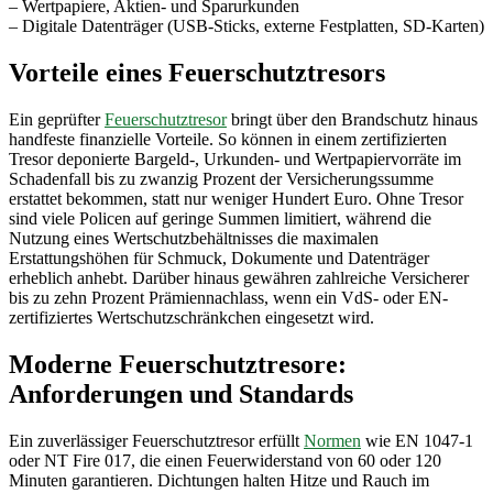
– Wertpapiere, Aktien- und Sparurkunden
– Digitale Datenträger (USB-Sticks, externe Festplatten, SD-Karten)
Vorteile eines Feuerschutztresors
Ein geprüfter
Feuerschutztresor
bringt über den Brandschutz hinaus
handfeste finanzielle Vorteile. So können in einem zertifizierten
Tresor deponierte Bargeld-, Urkunden- und Wertpapiervorräte im
Schadenfall bis zu zwanzig Prozent der Versicherungssumme
erstattet bekommen, statt nur weniger Hundert Euro. Ohne Tresor
sind viele Policen auf geringe Summen limitiert, während die
Nutzung eines Wertschutzbehältnisses die maximalen
Erstattungshöhen für Schmuck, Dokumente und Datenträger
erheblich anhebt. Darüber hinaus gewähren zahlreiche Versicherer
bis zu zehn Prozent Prämiennachlass, wenn ein VdS- oder EN-
zertifiziertes Wertschutzschränkchen eingesetzt wird.
Moderne Feuerschutztresore:
Anforderungen und Standards
Ein zuverlässiger Feuerschutztresor erfüllt
Normen
wie EN 1047-1
oder NT Fire 017, die einen Feuerwiderstand von 60 oder 120
Minuten garantieren. Dichtungen halten Hitze und Rauch im