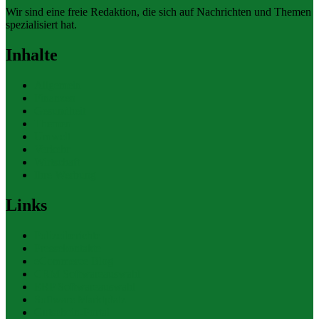
Wir sind eine freie Redaktion, die sich auf Nachrichten und Themen
spezialisiert hat.
Inhalte
Allgemein
Finanzen
Gesundheit
Themen
Umwelt
Verkehr
Wirtschaft
Ihre Werbung
Links
Polizeiberichte
Pressekontakte
eCommerce Blog
CRM Softwareauswahl
ERP Softwareauswahl
Software Marktplatz
Gutschein-Portal