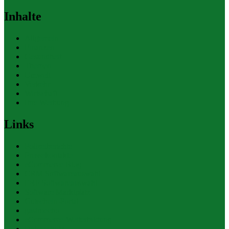
Inhalte
Allgemein
Finanzen
Gesundheit
Themen
Umwelt
Verkehr
Wirtschaft
Ihre Werbung
Links
Polizeiberichte
Pressekontakte
eCommerce Blog
CRM Softwareauswahl
ERP Softwareauswahl
Software Marktplatz
Gutschein-Portal
gastroecho
eCommerce-Weiterbildung
Datenschutz