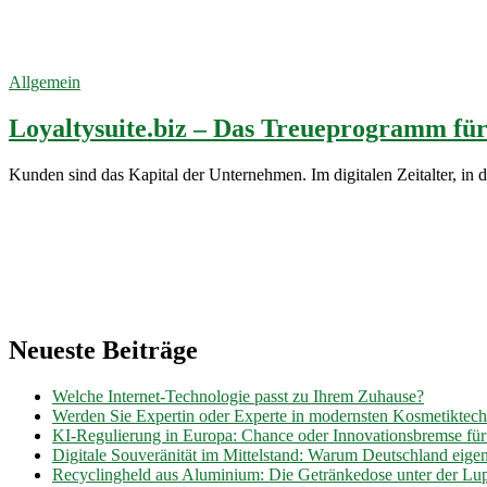
Loyaltysuite.biz
23. Mai 2022
Allgemein
Loyaltysuite.biz – Das Treueprogramm fü
Kunden sind das Kapital der Unternehmen. Im digitalen Zeitalter, i
Neueste Beiträge
Welche Internet-Technologie passt zu Ihrem Zuhause?
Werden Sie Expertin oder Experte in modernsten Kosmetiktec
KI-Regulierung in Europa: Chance oder Innovationsbremse fü
Digitale Souveränität im Mittelstand: Warum Deutschland eig
Recyclingheld aus Aluminium: Die Getränkedose unter der Lu