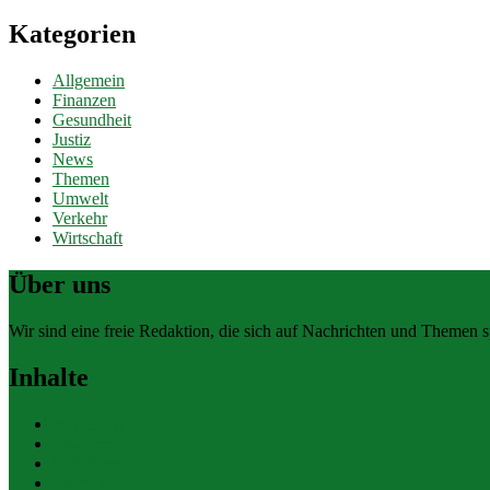
Kategorien
Allgemein
Finanzen
Gesundheit
Justiz
News
Themen
Umwelt
Verkehr
Wirtschaft
Über uns
Wir sind eine freie Redaktion, die sich auf Nachrichten und Themen spe
Inhalte
Allgemein
Finanzen
Gesundheit
Themen