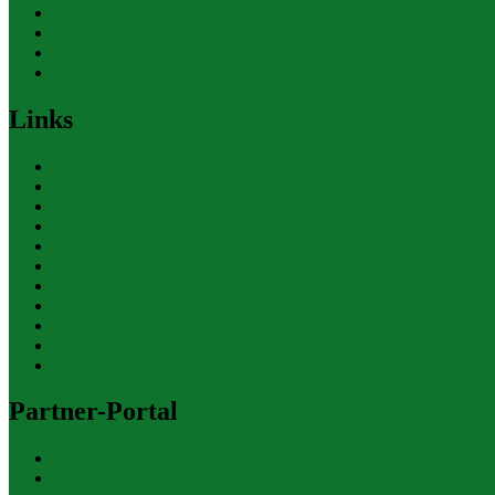
Umwelt
Verkehr
Wirtschaft
Ihre Werbung
Links
Polizeiberichte
Pressekontakte
eCommerce Blog
CRM Softwareauswahl
ERP Softwareauswahl
Software Marktplatz
Gutschein-Portal
gastroecho
eCommerce-Weiterbildung
Datenschutz
Impressum
Partner-Portal
bundesverkehrsportal
bundesumweltportal