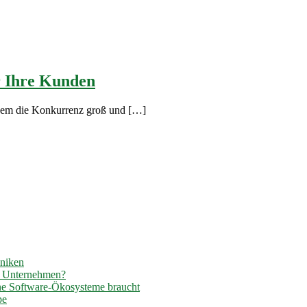
r Ihre Kunden
n dem die Konkurrenz groß und […]
hniken
r Unternehmen?
ene Software-Ökosysteme braucht
pe