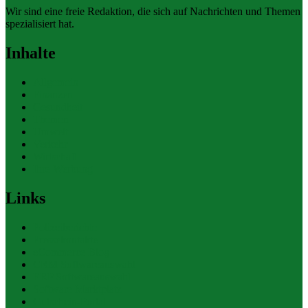
Wir sind eine freie Redaktion, die sich auf Nachrichten und Themen
spezialisiert hat.
Inhalte
Allgemein
Finanzen
Gesundheit
Themen
Umwelt
Verkehr
Wirtschaft
Ihre Werbung
Links
Polizeiberichte
Pressekontakte
eCommerce Blog
CRM Softwareauswahl
ERP Softwareauswahl
Software Marktplatz
Gutschein-Portal