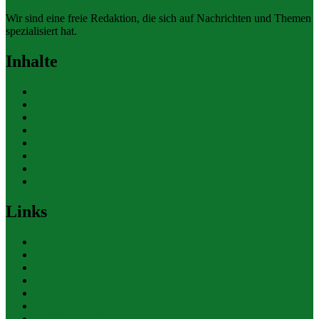
Wir sind eine freie Redaktion, die sich auf Nachrichten und Themen
spezialisiert hat.
Inhalte
Allgemein
Finanzen
Gesundheit
Themen
Umwelt
Verkehr
Wirtschaft
Ihre Werbung
Links
Polizeiberichte
Pressekontakte
eCommerce Blog
CRM Softwareauswahl
ERP Softwareauswahl
Software Marktplatz
Gutschein-Portal