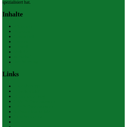
spezialisiert hat.
Inhalte
Allgemein
Finanzen
Gesundheit
Themen
Umwelt
Verkehr
Wirtschaft
Ihre Werbung
Links
Polizeiberichte
Pressekontakte
eCommerce Blog
CRM Softwareauswahl
ERP Softwareauswahl
Software Marktplatz
Gutschein-Portal
gastroecho
eCommerce-Weiterbildung