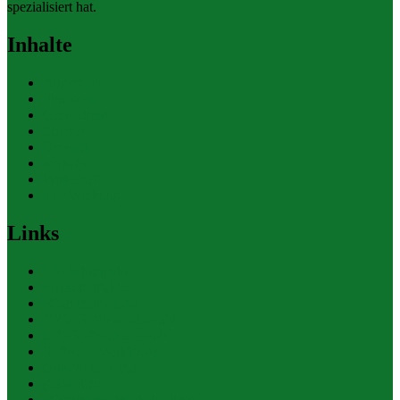
spezialisiert hat.
Inhalte
Allgemein
Finanzen
Gesundheit
Themen
Umwelt
Verkehr
Wirtschaft
Ihre Werbung
Links
Polizeiberichte
Pressekontakte
eCommerce Blog
CRM Softwareauswahl
ERP Softwareauswahl
Software Marktplatz
Gutschein-Portal
gastroecho
eCommerce-Weiterbildung