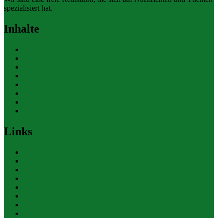
spezialisiert hat.
Inhalte
Allgemein
Finanzen
Gesundheit
Themen
Umwelt
Verkehr
Wirtschaft
Ihre Werbung
Links
Polizeiberichte
Pressekontakte
eCommerce Blog
CRM Softwareauswahl
ERP Softwareauswahl
Software Marktplatz
Gutschein-Portal
gastroecho