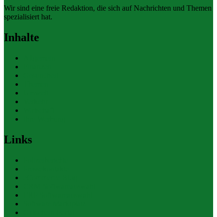
Wir sind eine freie Redaktion, die sich auf Nachrichten und Themen
spezialisiert hat.
Inhalte
Allgemein
Finanzen
Gesundheit
Themen
Umwelt
Verkehr
Wirtschaft
Ihre Werbung
Links
Polizeiberichte
Pressekontakte
eCommerce Blog
CRM Softwareauswahl
ERP Softwareauswahl
Software Marktplatz
Gutschein-Portal