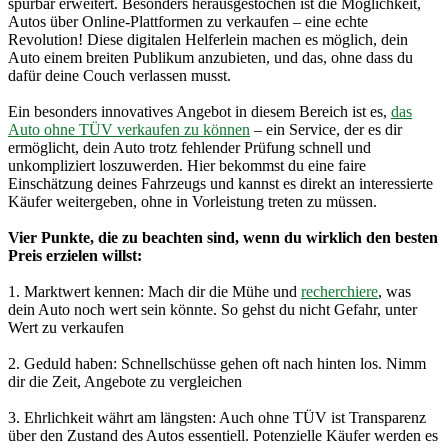
spürbar erweitert. Besonders herausgestochen ist die Möglichkeit,
Autos über Online-Plattformen zu verkaufen – eine echte
Revolution! Diese digitalen Helferlein machen es möglich, dein
Auto einem breiten Publikum anzubieten, und das, ohne dass du
dafür deine Couch verlassen musst.
Ein besonders innovatives Angebot in diesem Bereich ist es,
das
Auto ohne TÜV verkaufen zu können
– ein Service, der es dir
ermöglicht, dein Auto trotz fehlender Prüfung schnell und
unkompliziert loszuwerden. Hier bekommst du eine faire
Einschätzung deines Fahrzeugs und kannst es direkt an interessierte
Käufer weitergeben, ohne in Vorleistung treten zu müssen.
Vier Punkte, die zu beachten sind, wenn du wirklich den besten
Preis erzielen willst:
1. Marktwert kennen: Mach dir die Mühe und
recherchiere
, was
dein Auto noch wert sein könnte. So gehst du nicht Gefahr, unter
Wert zu verkaufen
2. Geduld haben: Schnellschüsse gehen oft nach hinten los. Nimm
dir die Zeit, Angebote zu vergleichen
3. Ehrlichkeit währt am längsten: Auch ohne TÜV ist Transparenz
über den Zustand des Autos essentiell. Potenzielle Käufer werden es