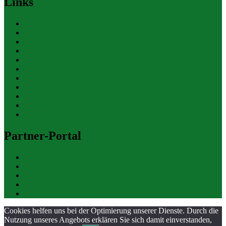
Links
Polizeiberichte
Pressekontakte
eCommerce Blog
CRM Softwareauswahl
ERP Softwareauswahl
Software Marktplatz
Gutschein-Portal
gastroecho
eCommerce-Weiterbildung
Datenschutz
Impressum
Partner-Portal
bundesverkehrsportal
bundesumweltportal
bundesfinanzportal
bundesjustizportal
bundeswirtschaftsportal
Cookies helfen uns bei der Optimierung unserer Dienste. Durch die
Nutzung unseres Angebots erklären Sie sich damit einverstanden,