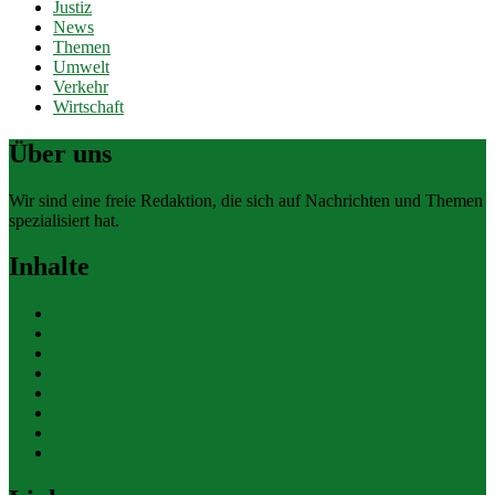
Justiz
News
Themen
Umwelt
Verkehr
Wirtschaft
Über uns
Wir sind eine freie Redaktion, die sich auf Nachrichten und Themen
spezialisiert hat.
Inhalte
Allgemein
Finanzen
Gesundheit
Themen
Umwelt
Verkehr
Wirtschaft
Ihre Werbung