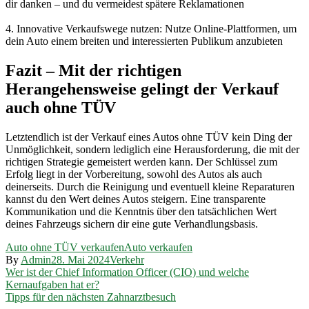
dir danken – und du vermeidest spätere Reklamationen
4. Innovative Verkaufswege nutzen: Nutze Online-Plattformen, um
dein Auto einem breiten und interessierten Publikum anzubieten
Fazit – Mit der richtigen
Herangehensweise gelingt der Verkauf
auch ohne TÜV
Letztendlich ist der Verkauf eines Autos ohne TÜV kein Ding der
Unmöglichkeit, sondern lediglich eine Herausforderung, die mit der
richtigen Strategie gemeistert werden kann. Der Schlüssel zum
Erfolg liegt in der Vorbereitung, sowohl des Autos als auch
deinerseits. Durch die Reinigung und eventuell kleine Reparaturen
kannst du den Wert deines Autos steigern. Eine transparente
Kommunikation und die Kenntnis über den tatsächlichen Wert
deines Fahrzeugs sichern dir eine gute Verhandlungsbasis.
Auto ohne TÜV verkaufen
Auto verkaufen
By
Admin
28. Mai 2024
Verkehr
Beitragsnavigation
Wer ist der Chief Information Officer (CIO) und welche
Kernaufgaben hat er?
Tipps für den nächsten Zahnarztbesuch