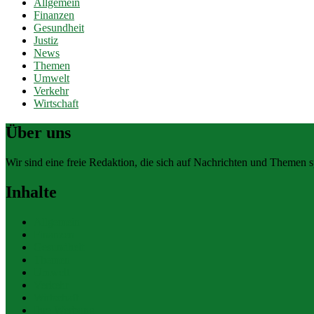
Allgemein
Finanzen
Gesundheit
Justiz
News
Themen
Umwelt
Verkehr
Wirtschaft
Über uns
Wir sind eine freie Redaktion, die sich auf Nachrichten und Themen spe
Inhalte
Allgemein
Finanzen
Gesundheit
Themen
Umwelt
Verkehr
Wirtschaft
Ihre Werbung