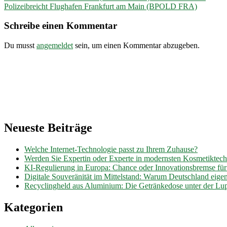
Berlin
Polizeibreicht Flughafen Frankfurt am Main (BPOLD FRA)
(BPOLD-
B)
Schreibe einen Kommentar
–
Aktuelle
Du musst
angemeldet
sein, um einen Kommentar abzugeben.
Mitteilungen
Neueste Beiträge
Welche Internet-Technologie passt zu Ihrem Zuhause?
Werden Sie Expertin oder Experte in modernsten Kosmetiktec
KI-Regulierung in Europa: Chance oder Innovationsbremse fü
Digitale Souveränität im Mittelstand: Warum Deutschland eig
Recyclingheld aus Aluminium: Die Getränkedose unter der Lu
Kategorien