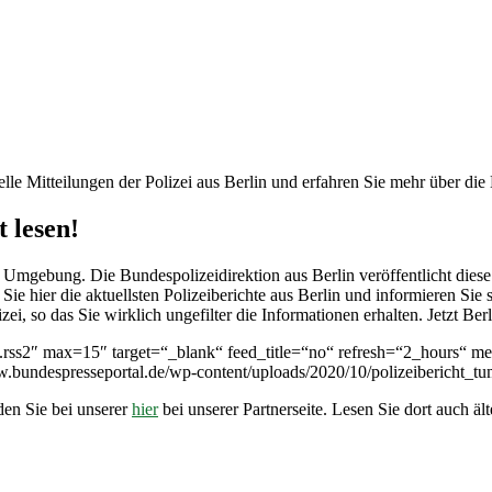
le Mitteilungen der Polizei aus Berlin und erfahren Sie mehr über die 
 lesen!
Umgebung. Die Bundespolizeidirektion aus Berlin veröffentlicht diese
e hier die aktuellsten Polizeiberichte aus Berlin und informieren Sie 
i, so das Sie wirklich ungefilter die Informationen erhalten. Jetzt Berl
38.rss2″ max=15″ target=“_blank“ feed_title=“no“ refresh=“2_hours“ me
undespresseportal.de/wp-content/uploads/2020/10/polizeibericht_tum
den Sie bei unserer
hier
bei unserer Partnerseite. Lesen Sie dort auch ä