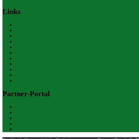
Links
Polizeiberichte
Pressekontakte
eCommerce Blog
CRM Softwareauswahl
ERP Softwareauswahl
Software Marktplatz
Gutschein-Portal
gastroecho
eCommerce-Weiterbildung
Datenschutz
Impressum
Partner-Portal
bundesverkehrsportal
bundesumweltportal
bundesfinanzportal
bundesjustizportal
bundeswirtschaftsportal