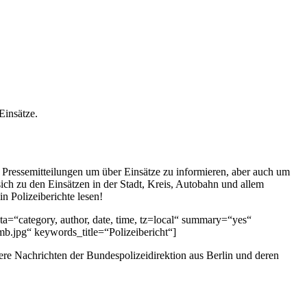
Einsätze.
 Pressemitteilungen um über Einsätze zu informieren, aber auch um
sich zu den Einsätzen in der Stadt, Kreis, Autobahn und allem
in Polizeiberichte lesen!
ta=“category, author, date, time, tz=local“ summary=“yes“
b.jpg“ keywords_title=“Polizeibericht“]
ltere Nachrichten der Bundespolizeidirektion aus Berlin und deren