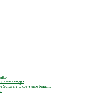
hniken
r Unternehmen?
ene Software-Ökosysteme braucht
pe