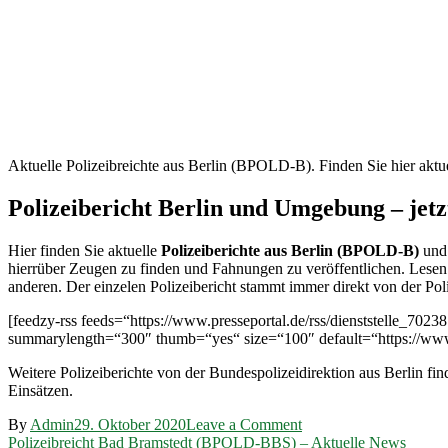
Berlin
(BPOLD-
B) –
Aktuelle
Mitteilungen
Aktuelle Polizeibreichte aus Berlin (BPOLD-B). Finden Sie hier aktuel
Polizeibericht Berlin und Umgebung – jetzt
Hier finden Sie aktuelle
Polizeiberichte aus Berlin (BPOLD-B)
und 
hierrüber Zeugen zu finden und Fahnungen zu veröffentlichen. Lesen Si
anderen. Der einzelen Polizeibericht stammt immer direkt von der Polize
[feedzy-rss feeds=“https://www.presseportal.de/rss/dienststelle_702
summarylength=“300″ thumb=“yes“ size=“100″ default=“https://www.b
Weitere Polizeiberichte von der Bundespolizeidirektion aus Berlin fin
Einsätzen.
on
By
Admin
29. Oktober 2020
Leave a Comment
Beitragsnavigation
Polizeibreicht
Polizeibreicht Bad Bramstedt (BPOLD-BBS) – Aktuelle News