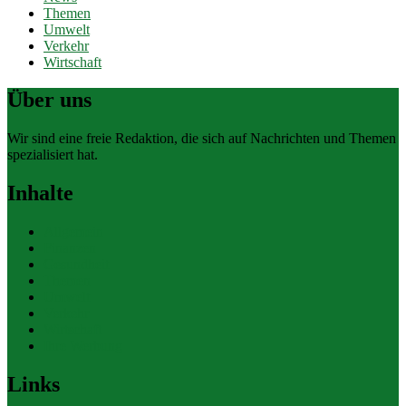
Themen
Umwelt
Verkehr
Wirtschaft
Über uns
Wir sind eine freie Redaktion, die sich auf Nachrichten und Themen
spezialisiert hat.
Inhalte
Allgemein
Finanzen
Gesundheit
Themen
Umwelt
Verkehr
Wirtschaft
Ihre Werbung
Links