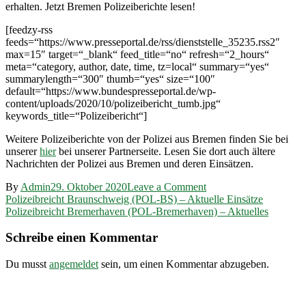
erhalten. Jetzt Bremen Polizeiberichte lesen!
[feedzy-rss
feeds=“https://www.presseportal.de/rss/dienststelle_35235.rss2″
max=15″ target=“_blank“ feed_title=“no“ refresh=“2_hours“
meta=“category, author, date, time, tz=local“ summary=“yes“
summarylength=“300″ thumb=“yes“ size=“100″
default=“https://www.bundespresseportal.de/wp-
content/uploads/2020/10/polizeibericht_tumb.jpg“
keywords_title=“Polizeibericht“]
Weitere Polizeiberichte von der Polizei aus Bremen finden Sie bei
unserer
hier
bei unserer Partnerseite. Lesen Sie dort auch ältere
Nachrichten der Polizei aus Bremen und deren Einsätzen.
on
By
Admin
29. Oktober 2020
Leave a Comment
Beitragsnavigation
Polizeibreicht
Polizeibreicht Braunschweig (POL-BS) – Aktuelle Einsätze
Bremen
Polizeibreicht Bremerhaven (POL-Bremerhaven) – Aktuelles
(POL-
HB)
Schreibe einen Kommentar
–
Aktuelle
Du musst
angemeldet
sein, um einen Kommentar abzugeben.
Mitteilungen